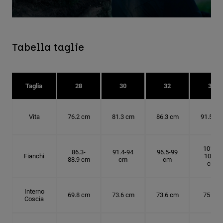
Tabella taglie
Taglia
28
30
32
34
Vita
76.2 cm
81.3 cm
86.3 cm
91.5 cm
101.6-
86.3-
91.4-94
96.5-99
Fianchi
104.1
88.9 cm
cm
cm
cm
Interno
69.8 cm
73.6 cm
73.6 cm
75 cm
Coscia