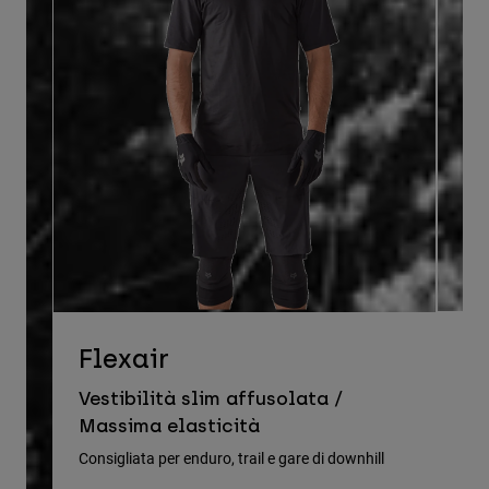
D
Flexair
Ve
Vestibilità slim affusolata /
le
Massima elasticità
Cons
Consigliata per enduro, trail e gare di downhill