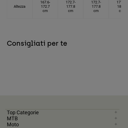
167.6-
172.7-
172.7-
177.8-
Altezza
172.7
177.8
177.8
182.9
cm
cm
cm
cm
Consigliati per te
Top Categorie
MTB
Moto