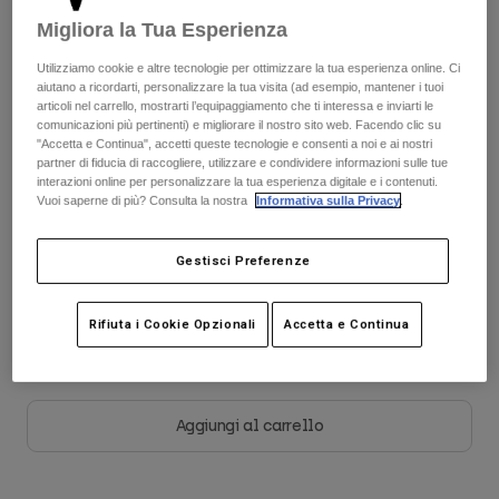
Giacche
Esplora Moto
T-shirt
Migliora la Tua Esperienza
Calze
Tabella taglie
Felpe
Utilizziamo cookie e altre tecnologie per ottimizzare la tua esperienza online. Ci
Vedi tutto
aiutano a ricordarti, personalizzare la tua visita (ad esempio, mantener i tuoi
Product Help
Vedi tutto
Esplora MTB
articoli nel carrello, mostrarti l’equipaggiamento che ti interessa e inviarti le
28
30
32
34
36
38
comunicazioni più pertinenti) e migliorare il nostro sito web. Facendo clic su
Guida all'attrezzatura per motocross
"Accetta e Continua", accetti queste tecnologie e consenti a noi e ai nostri
partner di fiducia di raccogliere, utilizzare e condividere informazioni sulle tue
Abbigliamento Casual
Product Help
Accessori
Guida alla cura del casco
40
interazioni online per personalizzare la tua esperienza digitale e i contenuti.
Vuoi saperne di più? Consulta la nostra
Informativa sulla Privacy
.
Guida all'attrezzatura per MTB
Tops
Guida alla cura degli Stivali
Cappelli e Berretti
Felpe
Guida alla cura del casco
Gestisci Preferenze
Borse e zaini
Colore -
Bianco gesso
Giacche
Calzini
Pantaloni​
Rifiuta i Cookie Opzionali
Accetta e Continua
Adesivi
Pantaloncini
Altri Accessori
selezionato
Costumi
Vedi tutto
Aggiungi al carrello
Vedi tutto