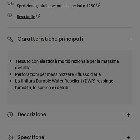
Accessori
Spedizione gratuita per ordini superiori a 125€
Reso facile
Tutti gli accessori
Borse e zaini
Cappelli e Berretti
Caratteristiche principali
Vedi tutto
Tessuto con elasticità multidirezionale per la massima
mobilità
Perforazioni per massimizzare il flusso d'aria
La finitura Durable Water Repellent (DWR) respinge
l'umidità, lo sporco e i detriti
Descrizione
Specifiche