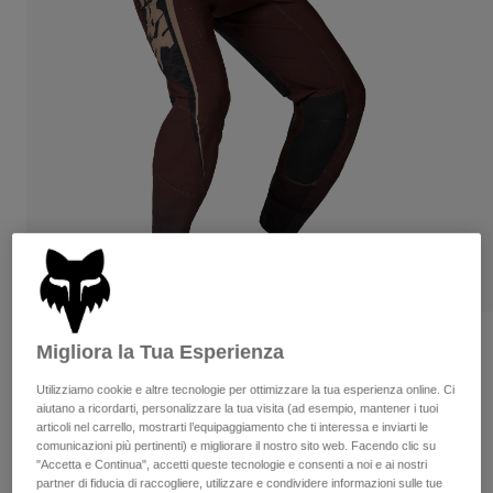
Pantaloni & Pantaloncini
Protezioni
Pantaloni
Camicie
Pantaloni
Maschere
Vedi tutto
Guanti
Calze
Pantaloncini
Vedi tutto
Giacche
Giacche
Donna
Protezioni
T-shirt
Guanti
Moto
Maschere
Felpe
Protezioni
Caschi
Giacche
Calze
Maglie​
Pantaloni & Pantaloncini
Maschere
Pantaloni
Borse e accessori
Pantaloni Flexair HD38
Camicie
Migliora la Tua Esperienza
Stivali
Calze
Vedi tutto
Prodotto n.
42253
Utilizziamo cookie e altre tecnologie per ottimizzare la tua esperienza online. Ci
Parti di ricambio
Protezioni
aiutano a ricordarti, personalizzare la tua visita (ad esempio, mantener i tuoi
Accessori
articoli nel carrello, mostrarti l’equipaggiamento che ti interessa e inviarti le
Guanti
€ 219.99
comunicazioni più pertinenti) e migliorare il nostro sito web. Facendo clic su
Bambini
"Accetta e Continua", accetti queste tecnologie e consenti a noi e ai nostri
Maschere
Parti di ricambio
partner di fiducia di raccogliere, utilizzare e condividere informazioni sulle tue