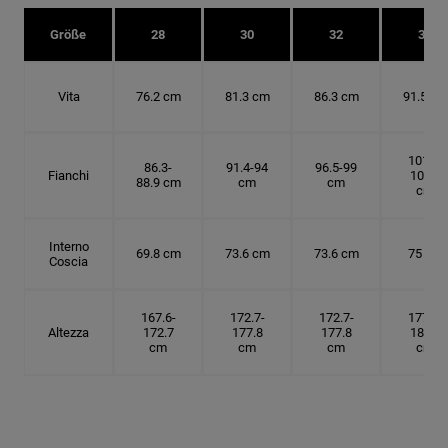
Größe
28
30
32
34
Vita
76.2 cm
81.3 cm
86.3 cm
91.5 cm
101.6-
86.3-
91.4-94
96.5-99
Fianchi
104.1
88.9 cm
cm
cm
cm
Interno
69.8 cm
73.6 cm
73.6 cm
75 cm
Coscia
167.6-
172.7-
172.7-
177.8-
Altezza
172.7
177.8
177.8
182.9
cm
cm
cm
cm