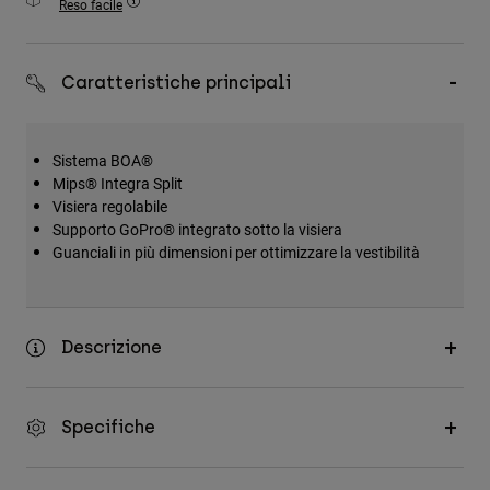
Reso facile
Accessori
Tutti gli accessori
Caratteristiche principali
Borse e zaini
Cappelli e Berretti
Sistema BOA®
Vedi tutto
Mips® Integra Split
Visiera regolabile
Supporto GoPro® integrato sotto la visiera
Guanciali in più dimensioni per ottimizzare la vestibilità
Descrizione
Specifiche