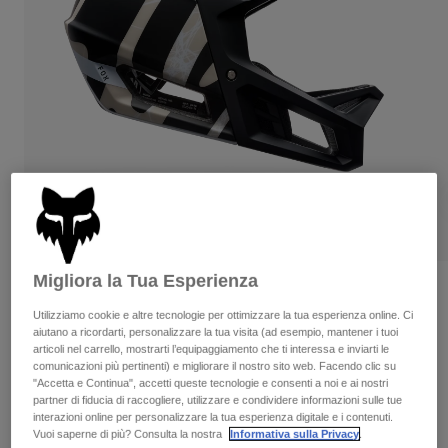
Pantaloni & Pantaloncini
Protezioni
Pantaloni
Camicie
Pantaloni
Maschere
Vedi tutto
Guanti
Calze
Pantaloncini
Vedi tutto
Giacche
Giacche
Donna
Protezioni
T-shirt
Guanti
Moto
Maschere
Felpe
Protezioni
Caschi
Giacche
Calze
Maglie​
Migliora la Tua Esperienza
Pantaloni & Pantaloncini
Maschere
Proframe RS Diffuse
Pantaloni
Borse e accessori
Camicie
Utilizziamo cookie e altre tecnologie per ottimizzare la tua esperienza online. Ci
Stivali
Calze
Prodotto n.
39549
aiutano a ricordarti, personalizzare la tua visita (ad esempio, mantener i tuoi
Vedi tutto
articoli nel carrello, mostrarti l’equipaggiamento che ti interessa e inviarti le
Parti di ricambio
Protezioni
comunicazioni più pertinenti) e migliorare il nostro sito web. Facendo clic su
€ 369.99
Accessori
"Accetta e Continua", accetti queste tecnologie e consenti a noi e ai nostri
Guanti
partner di fiducia di raccogliere, utilizzare e condividere informazioni sulle tue
interazioni online per personalizzare la tua esperienza digitale e i contenuti.
Bambini
Scopri il kit completo
.
qui
Maschere
Parti di ricambio
Vuoi saperne di più? Consulta la nostra
Informativa sulla Privacy
.