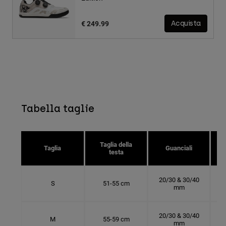
€ 249.99
Acquista
Tabella taglie
Taglia della
Taglia
Guanciali
testa
20/30 & 30/40
S
51-55 cm
mm
20/30 & 30/40
M
55-59 cm
mm