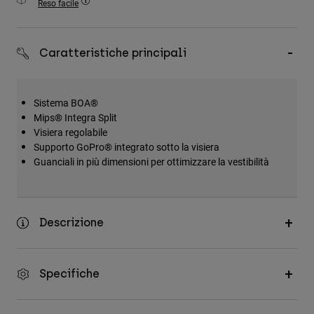
Reso facile
Accessori
Tutti gli accessori
Caratteristiche principali
Borse e zaini
Cappelli e Berretti
Sistema BOA®
Vedi tutto
Mips® Integra Split
Visiera regolabile
Supporto GoPro® integrato sotto la visiera
Guanciali in più dimensioni per ottimizzare la vestibilità
Descrizione
Specifiche