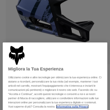
Pantaloni & Pantaloncini
Protezioni
Pantaloni
Camicie
Pantaloni
Maschere
Vedi tutto
Guanti
Calze
Pantaloncini
Vedi tutto
Giacche
Giacche
Donna
Protezioni
T-shirt
Guanti
Moto
Maschere
Felpe
Protezioni
Caschi
Giacche
Calze
Maglie​
Migliora la Tua Esperienza
Pantaloni & Pantaloncini
Maschere
Proframe RS Diffuse
Pantaloni
Borse e accessori
Camicie
Utilizziamo cookie e altre tecnologie per ottimizzare la tua esperienza online. Ci
Stivali
Calze
Prodotto n.
39549
aiutano a ricordarti, personalizzare la tua visita (ad esempio, mantener i tuoi
Vedi tutto
articoli nel carrello, mostrarti l’equipaggiamento che ti interessa e inviarti le
Parti di ricambio
Protezioni
comunicazioni più pertinenti) e migliorare il nostro sito web. Facendo clic su
€ 369.99
Accessori
"Accetta e Continua", accetti queste tecnologie e consenti a noi e ai nostri
Guanti
partner di fiducia di raccogliere, utilizzare e condividere informazioni sulle tue
interazioni online per personalizzare la tua esperienza digitale e i contenuti.
Bambini
Scopri il kit completo
.
qui
Maschere
Parti di ricambio
Vuoi saperne di più? Consulta la nostra
Informativa sulla Privacy
.