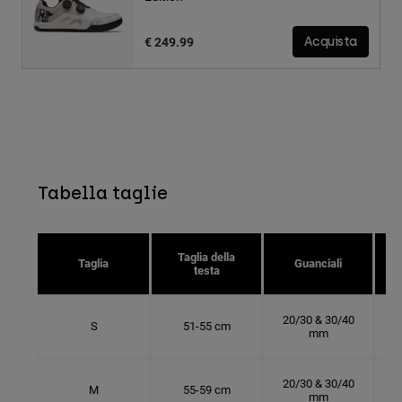
€ 249.99
Acquista
Tabella taglie
Taglia della
Taglia
Guanciali
testa
20/30 & 30/40
S
51-55 cm
mm
20/30 & 30/40
M
55-59 cm
mm