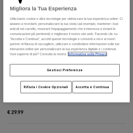
Pantaloni & Pantaloncini
Protezioni
Pantaloni
Migliora la Tua Esperienza
Camicie
Pantaloni
Maschere
Vedi tutto
Utilizziamo cookie e altre tecnologie per ottimizzare la tua esperienza online. Ci
Guanti
aiutano a ricordarti, personalizzare la tua visita (ad esempio, mantener i tuoi
Calze
Pantaloncini
articoli nel carrello, mostrarti l’equipaggiamento che ti interessa e inviarti le
Vedi tutto
comunicazioni più pertinenti) e migliorare il nostro sito web. Facendo clic su
Giacche
"Accetta e Continua", accetti queste tecnologie e consenti a noi e ai nostri
Giacche
Donna
partner di fiducia di raccogliere, utilizzare e condividere informazioni sulle tue
interazioni online per personalizzare la tua esperienza digitale e i contenuti.
Protezioni
Vuoi saperne di più? Consulta la nostra
Informativa sulla Privacy
.
T-shirt
Guanti
Moto
Maschere
Felpe
Gestisci Preferenze
Protezioni
Caschi
Giacche
Calze
Maglie​
Pantaloni & Pantaloncini
Maschere
Proframe Visor - Solids
Rifiuta i Cookie Opzionali
Accetta e Continua
Pantaloni
Borse e accessori
Camicie
Stivali
Calze
Prodotto n.
40012
Vedi tutto
Parti di ricambio
Protezioni
€ 29.99
Accessori
Guanti
Bambini
Maschere
Parti di ricambio