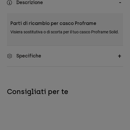
Descrizione
Accessori
Tutti gli accessori
Parti di ricambio per casco Proframe
Borse e zaini
Visiera sostitutiva o di scorta per il tuo casco Proframe Solid.
Cappelli e Berretti
Vedi tutto
Specifiche
Consigliati per te