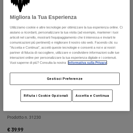
Pantaloni & Pantaloncini
Protezioni
Pantaloni
Camicie
Pantaloni
Maschere
Migliora la Tua Esperienza
Vedi tutto
Guanti
Calze
Pantaloncini
Utilizziamo cookie e altre tecnologie per ottimizzare la tua esperienza online. Ci
aiutano a ricordarti, personalizzare la tua visita (ad esempio, mantener i tuoi
Vedi tutto
Giacche
articoli nel carrello, mostrarti l’equipaggiamento che ti interessa e inviarti le
Giacche
Donna
comunicazioni più pertinenti) e migliorare il nostro sito web. Facendo clic su
"Accetta e Continua", accetti queste tecnologie e consenti a noi e ai nostri
Protezioni
partner di fiducia di raccogliere, utilizzare e condividere informazioni sulle tue
T-shirt
Guanti
Moto
interazioni online per personalizzare la tua esperienza digitale e i contenuti.
Vuoi saperne di più? Consulta la nostra
Informativa sulla Privacy
.
Maschere
Felpe
Protezioni
Caschi
Giacche
Calze
Gestisci Preferenze
Maglie​
Pantaloni & Pantaloncini
Maschere
Recensioni
Pantaloni
Borse e accessori
Camicie
Rifiuta i Cookie Opzionali
Accetta e Continua
Rampage Pro Carbon Dvide Helmet
Stivali
Calze
Vedi tutto
Visor
Parti di ricambio
Protezioni
Accessori
Prodotto n.
31230
Guanti
Bambini
Maschere
Parti di ricambio
€ 39.99