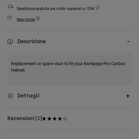
Accessori
Spedizione gratuita per ordini superiori a 125€
Tutti gli accessori
Reso facile
Borse e zaini
Cappelli e Berretti
Descrizione
Vedi tutto
Replacement or spare visor to fit your Rampage Pro Carbon
Helmet.
Dettagli
Recensioni [1]