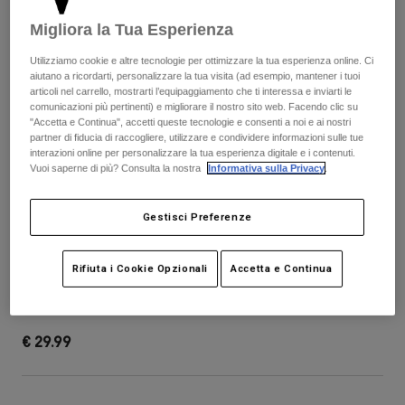
Pantaloni & Pantaloncini
Protezioni
Pantaloni
Migliora la Tua Esperienza
Camicie
Pantaloni
Maschere
Vedi tutto
Utilizziamo cookie e altre tecnologie per ottimizzare la tua esperienza online. Ci
Guanti
Calze
aiutano a ricordarti, personalizzare la tua visita (ad esempio, mantener i tuoi
Pantaloncini
articoli nel carrello, mostrarti l’equipaggiamento che ti interessa e inviarti le
Vedi tutto
comunicazioni più pertinenti) e migliorare il nostro sito web. Facendo clic su
Giacche
"Accetta e Continua", accetti queste tecnologie e consenti a noi e ai nostri
Giacche
Donna
partner di fiducia di raccogliere, utilizzare e condividere informazioni sulle tue
Protezioni
interazioni online per personalizzare la tua esperienza digitale e i contenuti.
Vuoi saperne di più? Consulta la nostra
Informativa sulla Privacy
.
T-shirt
Guanti
Moto
Maschere
Felpe
Protezioni
Caschi
Gestisci Preferenze
Giacche
Calze
Maglie​
Pantaloni & Pantaloncini
Maschere
Rampage Visor - Image Print
Rifiuta i Cookie Opzionali
Accetta e Continua
Pantaloni
Borse e accessori
Camicie
Stivali
Calze
Prodotto n.
40017
Vedi tutto
Parti di ricambio
Protezioni
€ 29.99
Accessori
Guanti
Bambini
Maschere
Parti di ricambio