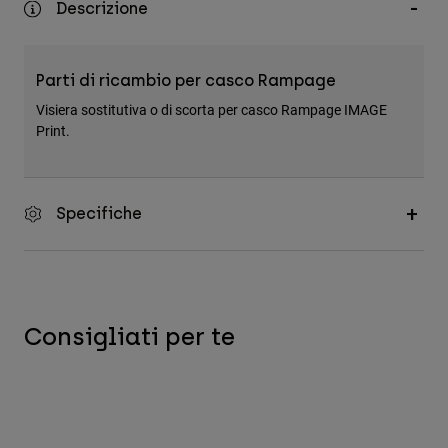
Descrizione
Accessori
Tutti gli accessori
Parti di ricambio per casco Rampage
Borse e zaini
Visiera sostitutiva o di scorta per casco Rampage IMAGE
Cappelli e Berretti
Print.
Vedi tutto
Specifiche
Consigliati per te