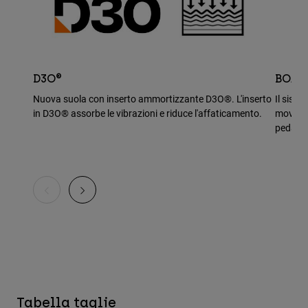
D3O®
BOA®
Nuova suola con inserto ammortizzante D3O®. L'inserto
Il sist
in D3O® assorbe le vibrazioni e riduce l'affaticamento.
movimen
pedali
Tabella taglie