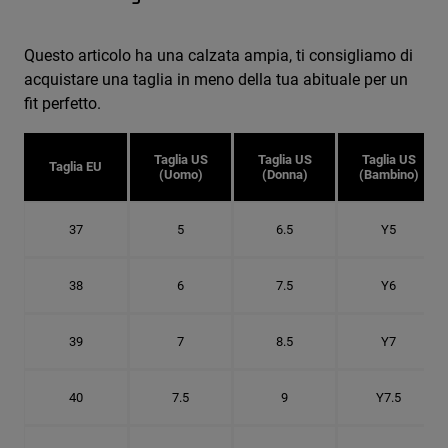
Questo articolo ha una calzata ampia, ti consigliamo di
acquistare una taglia in meno della tua abituale per un
fit perfetto.
Taglia US
Taglia US
Taglia US
Taglia EU
(Uomo)
(Donna)
(Bambino)
37
5
6.5
Y5
38
6
7.5
Y6
39
7
8.5
Y7
40
7.5
9
Y7.5