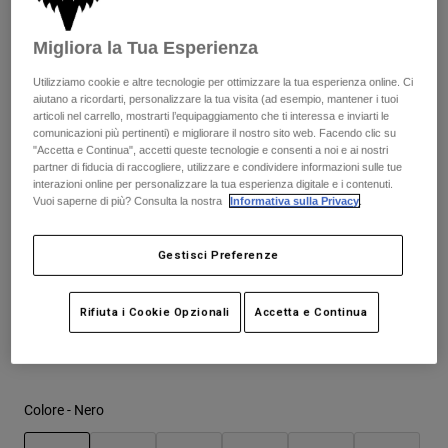
Giacche
Questo articolo ha una calzata ampia, ti consigliamo di
Esplora Moto
T-shirt
acquistare una taglia in meno della tua abituale per un fit
Calze
Migliora la Tua Esperienza
Felpe
perfetto.
Vedi tutto
Product Help
Utilizziamo cookie e altre tecnologie per ottimizzare la tua esperienza online. Ci
Vedi tutto
Esplora MTB
aiutano a ricordarti, personalizzare la tua visita (ad esempio, mantener i tuoi
articoli nel carrello, mostrarti l’equipaggiamento che ti interessa e inviarti le
Guida all'attrezzatura per motocross
comunicazioni più pertinenti) e migliorare il nostro sito web. Facendo clic su
Tabella taglie
Abbigliamento Casual
Product Help
"Accetta e Continua", accetti queste tecnologie e consenti a noi e ai nostri
Accessori
Guida alla cura del casco
partner di fiducia di raccogliere, utilizzare e condividere informazioni sulle tue
interazioni online per personalizzare la tua esperienza digitale e i contenuti.
Guida all'attrezzatura per MTB
37
38
39
40
41
41.5
Tops
Guida alla cura degli Stivali
Vuoi saperne di più? Consulta la nostra
Informativa sulla Privacy
.
Cappelli e Berretti
Felpe
Guida alla cura del casco
Borse e zaini
Gestisci Preferenze
Giacche
42
42.5
43
43.5
44
44.5
Calzini
Pantaloni​
Adesivi
Rifiuta i Cookie Opzionali
Accetta e Continua
Pantaloncini
45
45.5
46
47
Altri Accessori
Costumi
Vedi tutto
Vedi tutto
Colore -
Nero