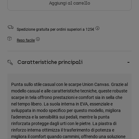
Aggiungi al carrello
Accessori
Tutti gli accessori
Borse e zaini
Spedizione gratuita per ordini superiori a 125€
Cappelli e Berretti
Reso facile
Vedi tutto
Caratteristiche principali
Punta sullo stile casual con le scarpe Union Canvas. Grazie al
modello casual e alle caratteristiche tecniche, queste robuste
scarpe in tela offrono prestazioni e comfort sia in sella che
nel tempo libero. La suola interna in EVA, essenziale e
sviluppata in modo specifico per questo modello, migliora
l'aderenza e la sensibilità sui pedali, mentre la punta
rinforzata protegge dagli urti con le pietre. La piastra di
rinforzo interna ottimizza il trasferimento di potenza e
migliora il comfort quando cammini, offrendo una soluzione