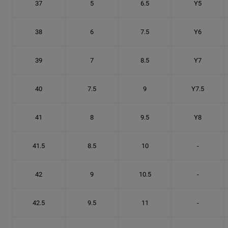
37
5
6.5
Y5
38
6
7.5
Y6
39
7
8.5
Y7
40
7.5
9
Y7.5
41
8
9.5
Y8
41.5
8.5
10
-
42
9
10.5
-
42.5
9.5
11
-