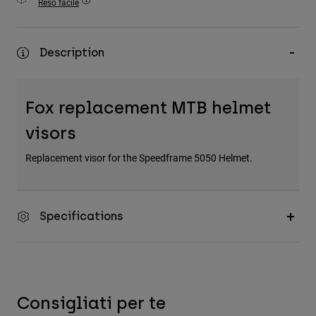
Reso facile
Accessori
Tutti gli accessori
Description
Borse e zaini
Cappelli e Berretti
Fox replacement MTB helmet
Vedi tutto
visors
Replacement visor for the Speedframe 5050 Helmet.
Specifications
Consigliati per te