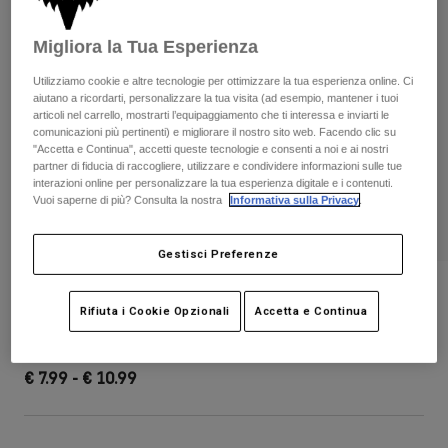
Pantaloni & Pantaloncini
Protezioni
Pantaloni
Camicie
Migliora la Tua Esperienza
Pantaloni
Maschere
Vedi tutto
Guanti
Utilizziamo cookie e altre tecnologie per ottimizzare la tua esperienza online. Ci
Calze
Pantaloncini
aiutano a ricordarti, personalizzare la tua visita (ad esempio, mantener i tuoi
Vedi tutto
articoli nel carrello, mostrarti l’equipaggiamento che ti interessa e inviarti le
Giacche
comunicazioni più pertinenti) e migliorare il nostro sito web. Facendo clic su
Giacche
Donna
"Accetta e Continua", accetti queste tecnologie e consenti a noi e ai nostri
partner di fiducia di raccogliere, utilizzare e condividere informazioni sulle tue
Protezioni
interazioni online per personalizzare la tua esperienza digitale e i contenuti.
T-shirt
Guanti
Moto
Vuoi saperne di più? Consulta la nostra
Informativa sulla Privacy
.
Maschere
Felpe
Protezioni
Caschi
Giacche
Gestisci Preferenze
Calze
Maglie​
Pantaloni & Pantaloncini
Maschere
Speedframe 5050 Helmet Visor
Pantaloni
Rifiuta i Cookie Opzionali
Accetta e Continua
Borse e accessori
Camicie
Stivali
Calze
Prodotto n.
36622
Vedi tutto
Parti di ricambio
Protezioni
€ 7.99
-
€ 10.99
Accessori
Guanti
Bambini
Maschere
Parti di ricambio