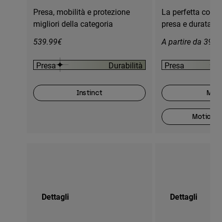
Presa, mobilità e protezione
La perfetta comb
migliori della categoria
presa e durata
539.99€
A partire da 399.
Presa
Durabilità
Presa
Instinct
Moti
Motion O
Dettagli
Dettagli