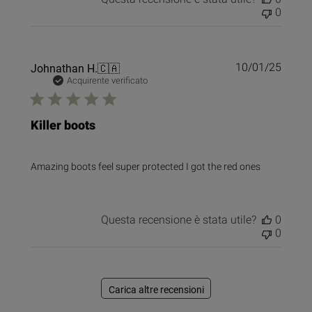
0
Data
Johnathan H.
🇨🇦
10/01/25
di
Acquirente verificato
pubbl
Killer boots
Amazing boots feel super protected I got the red ones
Questa recensione è stata utile?
0
0
Carica altre recensioni