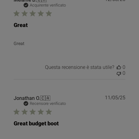
di
Acquirente verificato
pubbl
Great
Great
Questa recensione è stata utile?
0
0
Data
Jonathan O.
🇨🇦
11/05/25
di
Recensore verificato
pubbl
Great budget boot