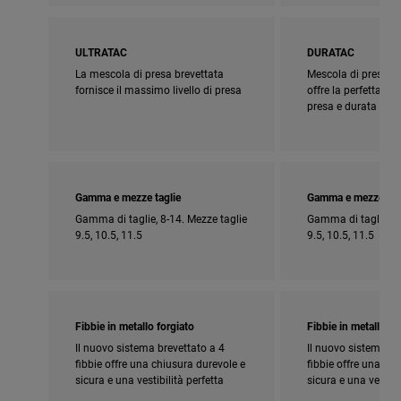
ULTRATAC
DURATAC
La mescola di presa brevettata
Mescola di presa br
fornisce il massimo livello di presa
offre la perfetta c
presa e durata
Gamma e mezze taglie
Gamma e mezze tag
Gamma di taglie, 8-14. Mezze taglie
Gamma di taglie, 8-
9.5, 10.5, 11.5
9.5, 10.5, 11.5
Fibbie in metallo forgiato
Fibbie in metallo fo
Il nuovo sistema brevettato a 4
Il nuovo sistema br
fibbie offre una chiusura durevole e
fibbie offre una ch
sicura e una vestibilità perfetta
sicura e una vestibi