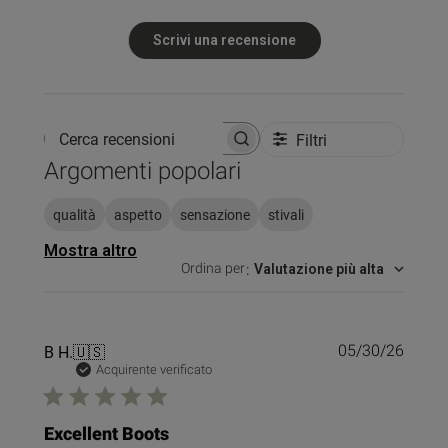
Scrivi una recensione
Filtri
Cerca recensioni
Argomenti popolari
qualità
aspetto
sensazione
stivali
Mostra altro
Ordina per
:
Valutazione più alta
Data
B H.
🇺🇸
05/30/26
di
Acquirente verificato
pubbl
Excellent Boots