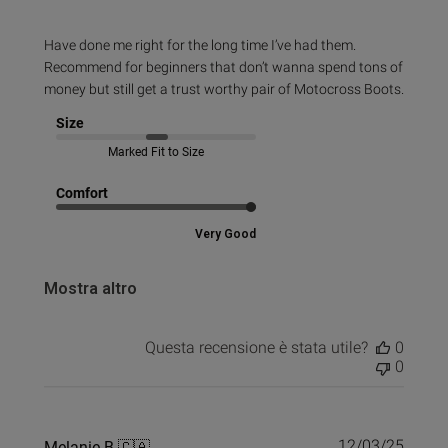
Have done me right for the long time I’ve had them.
Recommend for beginners that don’t wanna spend tons of
money but still get a trust worthy pair of Motocross Boots.
Size
Marked Fit to Size
Comfort
Very Good
Mostra altro
Questa recensione è stata utile?
0
0
Data
Melanie B.
🇨🇦
12/03/25