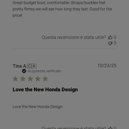
Great budget boot, comfortable. Straps/buckles feel
pretty flimsy we will see how long they last. Good for the
price!
Questa recensione è stata utile?
0
0
Data
Tina A.
🇨🇦
10/23/25
di
Acquirente verificato
pubbl
Love the New Honda Design
Love the New Honda Design
Questa recensione è stata utile?
0