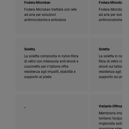
Fodera Microban
Fodera Microban
Fodera Microban trattata con rete
Fodera Microban tra
ad aria per soluzioni
ad aria per soluzion
antimicrobiche e antiodore
antimicrobiche e a
Soletta
Soletta
La soletta composita in nylon-fibra
La soletta in nylon
di vetro con intersuola anti-shock e
fibra di vetro con c
cuscinetto per il tallone offre
shock sul tallone f
resistenza agli impatti, stabilità e
resistenza agli urti, 
supporto al piede.
supporto sui pioli.
_
Variante Offroad
Membrana impermea
lontana l'acqua. La
migliorata sulla su
maggiore aderenza 