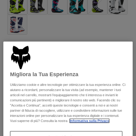
Accessori
Tutti gli accessori
Borse e zaini
Cappelli e Berretti
Vedi tutto
Aggiungi al carrello
Migliora la Tua Esperienza
Spedizione gratuita per ordini superiori a 125€
Reso facile
Utilizziamo cookie e altre tecnologie per ottimizzare la tua esperienza online. Ci
aiutano a ricordarti, personalizzare la tua visita (ad esempio, mantener i tuoi
articoli nel carrello, mostrarti l’equipaggiamento che ti interessa e inviarti le
comunicazioni più pertinenti) e migliorare il nostro sito web. Facendo clic su
"Accetta e Continua", accetti queste tecnologie e consenti a noi e ai nostri
Descrizione
partner di fiducia di raccogliere, utilizzare e condividere informazioni sulle tue
interazioni online per personalizzare la tua esperienza digitale e i contenuti.
Vuoi saperne di più? Consulta la nostra
Informativa sulla Privacy
.
Rivisitato e con una nuova forma ulteriormente migliorata, il
nostro stivale Comp offre immediata sensazione di comfort