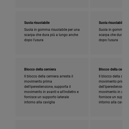
Suola risuolabile
Suola risuolabile
Suola in gomma risuolabile per una
Suola in gomma ris
scarpa che dura più a lungo anche
scarpa che dura pi
dopo l'usura
dopo l'usura
Blocco della cerniera
Blocco della cernier
Il blocco della cerniera arresta il
Il blocco della cerni
movimento prima
movimento prima
dell'iperestensione, supporta il
dell'iperestensione,
movimento in avanti e all'indietro e
movimento in avanti 
fornisce un supporto laterale
fornisce un support
intorno alla caviglia
intorno alla cavigli