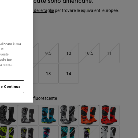
Le taglie indicate sono americane.
onsulta la
tabella delle taglie
per trovare le equivalenti europee.
Tabella taglie
alizzare la tua
 le
8
9
9.5
10
10.5
11
queste
sulle tue
la nostra
11.5
12
13
14
 e Continua
olore -
Arancione fluorescente
selezionato