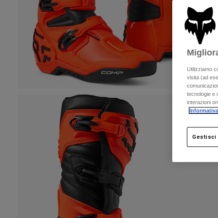
Miglior
Utilizziamo c
visita (ad ese
comunicazioni
tecnologie e c
interazioni o
Informativa
Gestisci