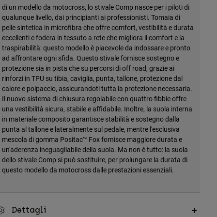
di un modello da motocross, lo stivale Comp nasce per i piloti di
qualunque livello, dai principianti ai professionisti. Tomaia di
pelle sintetica in microfibra che offre comfort, vestibilità e durata
eccellenti e fodera in tessuto a rete che migliora il comfort e la
traspirabilità: questo modello è piacevole da indossare e pronto
ad affrontare ogni sfida. Questo stivale fornisce sostegno e
protezione sia in pista che su percorsi di off road, grazie ai
rinforzi in TPU su tibia, caviglia, punta, tallone, protezione dal
calore e polpaccio, assicurandoti tutta la protezione necessaria.
Il nuovo sistema di chiusura regolabile con quattro fibbie offre
una vestibilità sicura, stabile e affidabile. Inoltre, la suola interna
in materiale composito garantisce stabilità e sostegno dalla
punta al tallone e lateralmente sul pedale, mentre l'esclusiva
mescola di gomma Positac™ Fox fornisce maggiore durata e
un'aderenza ineguagliabile della suola. Ma non è tutto: la suola
dello stivale Comp si può sostituire, per prolungare la durata di
questo modello da motocross dalle prestazioni essenziali.
Dettagli