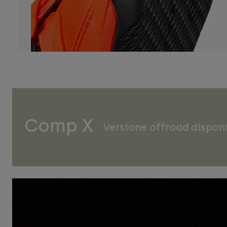
Comp X
Versione offroad disponi