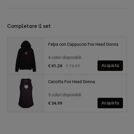
Completare il set
Felpa con Cappuccio Fox Head Donna
4 colori disponibili
Price reduced from
to
€ 41.24
€ 74.99
Acquista
Canotta Fox Head Donna
5 colori disponibili
€ 34.99
Acquista