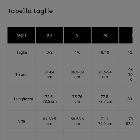
Tabella taglie
Taglia
XS
S
M
L
Taglia
0/2
4/6
8/10
12/14
96.5-
81-84
86.5-89
91.5-94
Torace
101.5
cm
cm
cm
cm
72.5-
75-76
77.5-
Lunghezza
80 cm
73.5 cm
cm
78.7 cm
61-63.5
66-68.6
71.1-
78.7-
Vita
cm
cm
74.9 cm
82.5 cm