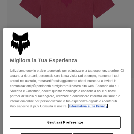
Pantaloni & Pantaloncini
Protezioni
Pantaloni
Camicie
Pantaloni
Maschere
Vedi tutto
Guanti
Calze
Pantaloncini
Vedi tutto
Giacche
Giacche
Donna
Protezioni
T-shirt
Guanti
Moto
Migliora la Tua Esperienza
Maschere
Felpe
Protezioni
Utilizziamo cookie e altre tecnologie per ottimizzare la tua esperienza online. Ci
Caschi
Giacche
aiutano a ricordarti, personalizzare la tua visita (ad esempio, mantener i tuoi
Calze
Maglie​
articoli nel carrello, mostrarti l’equipaggiamento che ti interessa e inviarti le
Pantaloni & Pantaloncini
Maschere
comunicazioni più pertinenti) e migliorare il nostro sito web. Facendo clic su
Recensioni
Pantaloni
"Accetta e Continua", accetti queste tecnologie e consenti a noi e ai nostri
Borse e accessori
Camicie
partner di fiducia di raccogliere, utilizzare e condividere informazioni sulle tue
T-shirt Fox Head Donna
Stivali
Calze
interazioni online per personalizzare la tua esperienza digitale e i contenuti.
Vedi tutto
Vuoi saperne di più? Consulta la nostra
Informativa sulla Privacy
.
Parti di ricambio
Protezioni
Prodotto n.
31850
Accessori
Guanti
Gestisci Preferenze
Price reduced from
to
€ 34.99
€ 20.99
40% OFF
Bambini
Maschere
Parti di ricambio