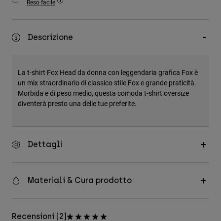
Reso facile
Accessori
Tutti gli accessori
Descrizione
Borse e zaini
Cappelli e Berretti
La t-shirt Fox Head da donna con leggendaria grafica Fox è
Vedi tutto
un mix straordinario di classico stile Fox e grande praticità.
Morbida e di peso medio, questa comoda t-shirt oversize
diventerà presto una delle tue preferite.
Dettagli
Materiali & Cura prodotto
Recensioni [2]