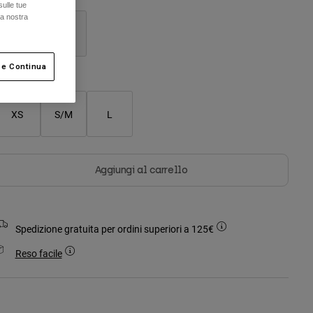
sulle tue
la nostra
selezionato
 e Continua
XS
S/M
L
Aggiungi al carrello
Spedizione gratuita per ordini superiori a 125€
Reso facile