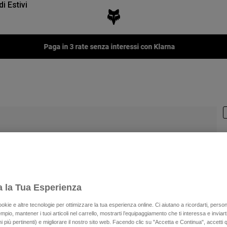
di Estivi
Paga in 3 rate senza interessi con Klarna
P
€
a la Tua Esperienza
ookie e altre tecnologie per ottimizzare la tua esperienza online. Ci aiutano a ricordarti, person
mpio, mantener i tuoi articoli nel carrello, mostrarti l’equipaggiamento che ti interessa e inviarti
C
 più pertinenti) e migliorare il nostro sito web. Facendo clic su "Accetta e Continua", accetti 