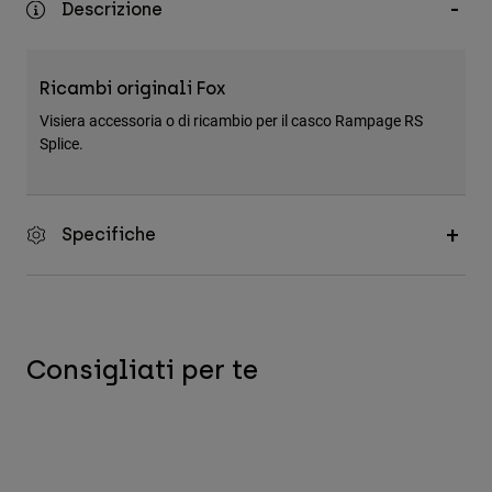
Descrizione
Accessori
Tutti gli accessori
Ricambi originali Fox
Borse e zaini
Visiera accessoria o di ricambio per il casco Rampage RS
Cappelli e Berretti
Splice.
Vedi tutto
Specifiche
Consigliati per te