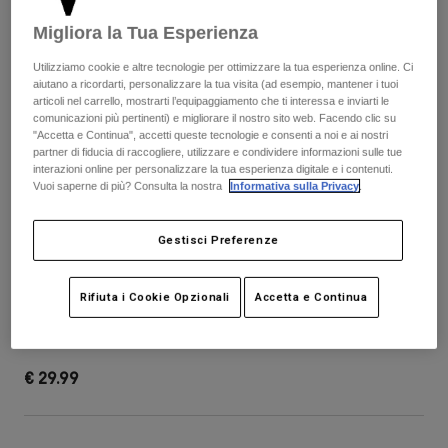
Pantaloni & Pantaloncini
Protezioni
Pantaloni
Migliora la Tua Esperienza
Camicie
Pantaloni
Maschere
Vedi tutto
Utilizziamo cookie e altre tecnologie per ottimizzare la tua esperienza online. Ci
Guanti
Calze
aiutano a ricordarti, personalizzare la tua visita (ad esempio, mantener i tuoi
Pantaloncini
articoli nel carrello, mostrarti l’equipaggiamento che ti interessa e inviarti le
Vedi tutto
comunicazioni più pertinenti) e migliorare il nostro sito web. Facendo clic su
Giacche
"Accetta e Continua", accetti queste tecnologie e consenti a noi e ai nostri
Giacche
Donna
partner di fiducia di raccogliere, utilizzare e condividere informazioni sulle tue
Protezioni
interazioni online per personalizzare la tua esperienza digitale e i contenuti.
Vuoi saperne di più? Consulta la nostra
Informativa sulla Privacy
.
T-shirt
Guanti
Moto
Maschere
Felpe
Protezioni
Caschi
Gestisci Preferenze
Giacche
Calze
Maglie​
Pantaloni & Pantaloncini
Maschere
Visiera per casco Rampage RS Splice
Rifiuta i Cookie Opzionali
Accetta e Continua
Pantaloni
Borse e accessori
Camicie
Stivali
Calze
Prodotto n.
36635
Vedi tutto
Parti di ricambio
Protezioni
€ 29.99
Accessori
Guanti
Bambini
Maschere
Parti di ricambio