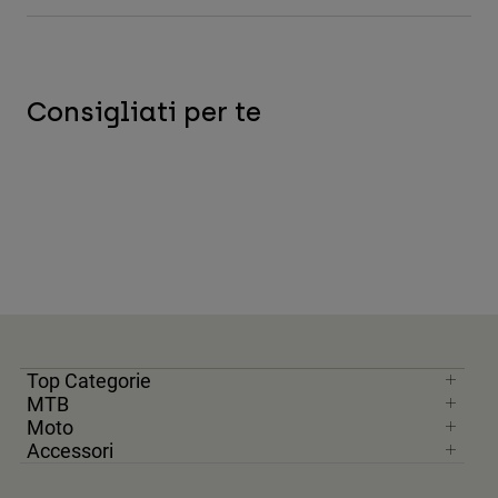
Accessori
Tutti gli accessori
Borse e zaini
Consigliati per te
Cappelli e Berretti
Vedi tutto
Top Categorie
MTB
Moto
Accessori