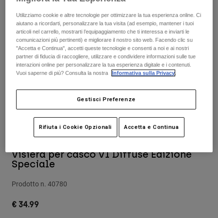
Pantaloni & Pantaloncini
Protezioni
Pantaloni
Utilizziamo cookie e altre tecnologie per ottimizzare la tua esperienza online. Ci
Camicie
Pantaloni
aiutano a ricordarti, personalizzare la tua visita (ad esempio, mantener i tuoi
Maschere
Vedi tutto
articoli nel carrello, mostrarti l’equipaggiamento che ti interessa e inviarti le
Guanti
Calze
comunicazioni più pertinenti) e migliorare il nostro sito web. Facendo clic su
Pantaloncini
"Accetta e Continua", accetti queste tecnologie e consenti a noi e ai nostri
Vedi tutto
partner di fiducia di raccogliere, utilizzare e condividere informazioni sulle tue
Giacche
interazioni online per personalizzare la tua esperienza digitale e i contenuti.
Giacche
Donna
Vuoi saperne di più? Consulta la nostra
Informativa sulla Privacy
.
Protezioni
T-shirt
Guanti
Moto
Gestisci Preferenze
Maschere
Felpe
Protezioni
Caschi
Giacche
Rifiuta i Cookie Opzionali
Accetta e Continua
Calze
Maglie​
Pantaloni & Pantaloncini
Maschere
Pantaloni
Borse e accessori
Visiera per casco V1 Diffuse Edizione
Camicie
Stivali
Speciale
Calze
Vedi tutto
Parti di ricambio
Protezioni
Prodotto n.
40780
Accessori
Guanti
€ 34.99
Bambini
Maschere
Parti di ricambio