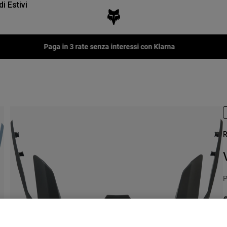
di Estivi
Paga in 3 rate senza interessi con Klarna
R
P
€