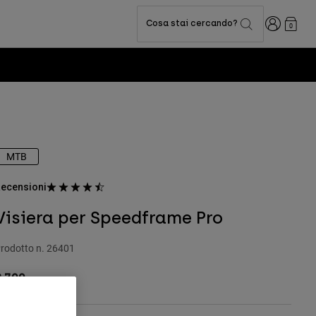
Accedi
Cosa stai cercando?
0
MTB
ecensioni
Visiera per Speedframe Pro
rodotto n.
26401
 7.99