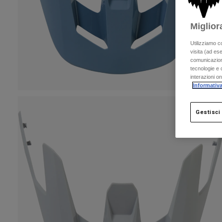
Miglior
Utilizziamo c
visita (ad ese
comunicazioni
tecnologie e c
interazioni o
Informativa
Gestisci