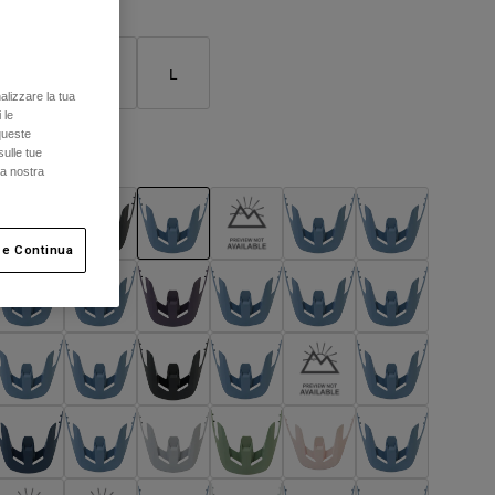
S
M
L
alizzare la tua
 le
queste
sulle tue
olore -
Nero/Blu
la nostra
 e Continua
selezionato