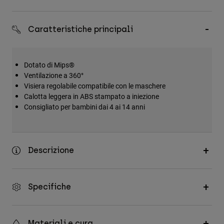
Accessori
Caratteristiche principali
Tutti gli accessori
Borse e zaini
Cappelli e Berretti
Dotato di Mips®
Ventilazione a 360°
Vedi tutto
Visiera regolabile compatibile con le maschere
Calotta leggera in ABS stampato a iniezione
Consigliato per bambini dai 4 ai 14 anni
Descrizione
Specifiche
Materiali e cura