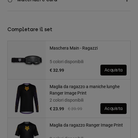
Completare il set
Maschera Main - Ragazzi
5 colori disponibili
€ 32.99
Acquista
Maglia da ragazzo a maniche lunghe
Ranger Image Print
2 colori disponibili
Price reduced from
to
€ 23.99
€ 39.99
Acquista
Maglia da ragazzo Ranger Image Print