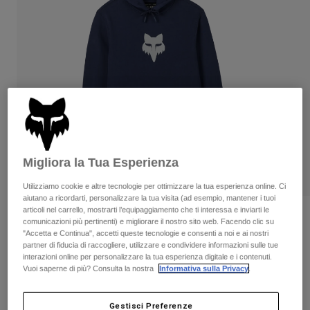
Pantaloni & Pantaloncini
Protezioni
Pantaloni
Camicie
Pantaloni
Maschere
Vedi tutto
Guanti
Calze
Pantaloncini
Vedi tutto
Giacche
Giacche
Donna
Protezioni
T-shirt
Guanti
Moto
Maschere
Felpe
Migliora la Tua Esperienza
Protezioni
Caschi
Giacche
Calze
Maglie​
Utilizziamo cookie e altre tecnologie per ottimizzare la tua esperienza online. Ci
Pantaloni & Pantaloncini
Maschere
aiutano a ricordarti, personalizzare la tua visita (ad esempio, mantener i tuoi
Pantaloni
articoli nel carrello, mostrarti l’equipaggiamento che ti interessa e inviarti le
Borse e accessori
Camicie
Recensioni
comunicazioni più pertinenti) e migliorare il nostro sito web. Facendo clic su
Stivali
Calze
"Accetta e Continua", accetti queste tecnologie e consenti a noi e ai nostri
Vedi tutto
Felpa con Cappuccio Fox Head
partner di fiducia di raccogliere, utilizzare e condividere informazioni sulle tue
Parti di ricambio
Protezioni
interazioni online per personalizzare la tua esperienza digitale e i contenuti.
Accessori
Vuoi saperne di più? Consulta la nostra
Informativa sulla Privacy
.
Guanti
Prodotto n.
31608
Bambini
Maschere
Parti di ricambio
€ 69.99
Gestisci Preferenze