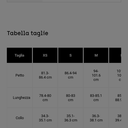
Tabella taglie
Taglia
XS
S
M
L
94-
101.6-
81.3-
86.4-94
Petto
101.6
109.2
86.4 cm
cm
cm
cm
78.4-80
80-83
83-85.1
85.1-
Lunghezza
cm
cm
cm
88.9 cm
34.3-
35.1-
36.3-
38.1-
Collo
35.1 cm
36.3 cm
38.1 cm
39.4 cm