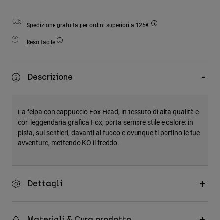
Accessori
Spedizione gratuita per ordini superiori a 125€
Tutti gli accessori
Reso facile
Borse e zaini
Cappelli e Berretti
Vedi tutto
Descrizione
La felpa con cappuccio Fox Head, in tessuto di alta qualità e
con leggendaria grafica Fox, porta sempre stile e calore: in
pista, sui sentieri, davanti al fuoco e ovunque ti portino le tue
avventure, mettendo KO il freddo.
Dettagli
Materiali & Cura prodotto