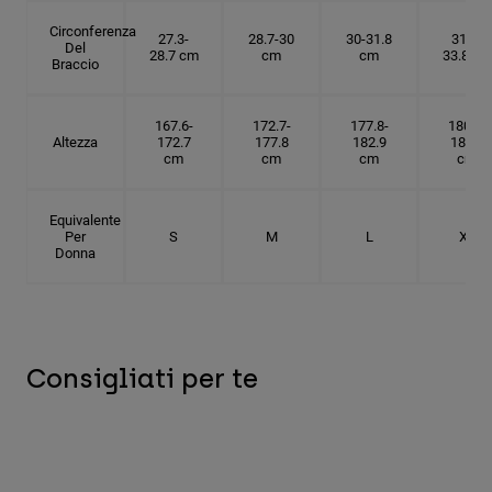
Circonferenza
27.3-
28.7-30
30-31.8
31.8-
Del
28.7 cm
cm
cm
33.8 cm
Braccio
167.6-
172.7-
177.8-
180.3-
Altezza
172.7
177.8
182.9
185.5
cm
cm
cm
cm
Equivalente
Per
S
M
L
XL
Donna
Consigliati per te