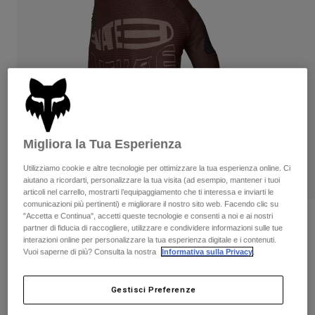
Pantaloni & Pantaloncini
Protezioni
Pantaloni
Camicie
Pantaloni
Maschere
Vedi tutto
Guanti
Calze
Pantaloncini
Vedi tutto
Giacche
Giacche
Donna
Protezioni
T-shirt
Guanti
Moto
Migliora la Tua Esperienza
Maschere
Felpe
Protezioni
Caschi
Utilizziamo cookie e altre tecnologie per ottimizzare la tua esperienza online. Ci
Giacche
aiutano a ricordarti, personalizzare la tua visita (ad esempio, mantener i tuoi
Calze
Maglie​
articoli nel carrello, mostrarti l’equipaggiamento che ti interessa e inviarti le
Pantaloni & Pantaloncini
Maschere
comunicazioni più pertinenti) e migliorare il nostro sito web. Facendo clic su
Pantaloni
"Accetta e Continua", accetti queste tecnologie e consenti a noi e ai nostri
Borse e accessori
Camicie
Recensioni
partner di fiducia di raccogliere, utilizzare e condividere informazioni sulle tue
Stivali
Calze
interazioni online per personalizzare la tua esperienza digitale e i contenuti.
Vedi tutto
Guanti Flexair Elevated
Vuoi saperne di più? Consulta la nostra
Informativa sulla Privacy
.
Parti di ricambio
Protezioni
Accessori
Guanti
Prodotto n.
33602
Gestisci Preferenze
Bambini
Maschere
Parti di ricambio
Price reduced from
to
€ 39.99
€ 23.99
40% OFF