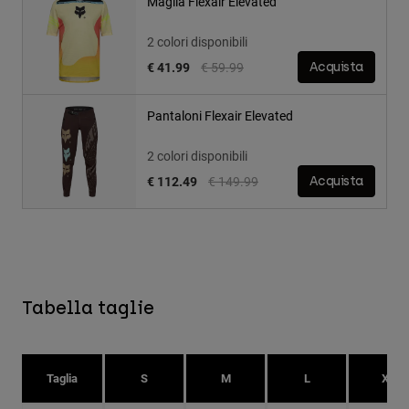
Maglia Flexair Elevated
2 colori disponibili
Price reduced from
to
€ 41.99
€ 59.99
Acquista
Pantaloni Flexair Elevated
2 colori disponibili
Price reduced from
to
€ 112.49
€ 149.99
Acquista
Tabella taglie
Taglia
S
M
L
XL