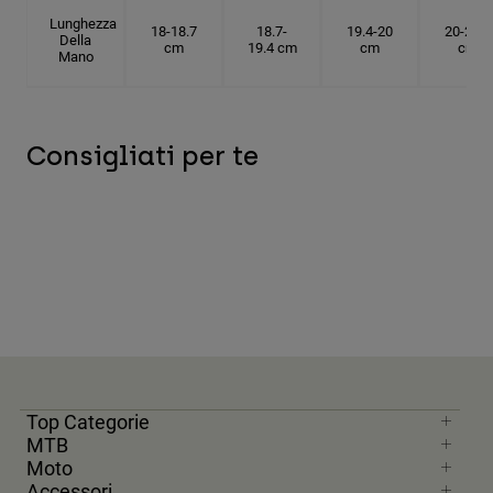
Lunghezza
18-18.7
18.7-
19.4-20
20-20.6
Della
cm
19.4 cm
cm
cm
Mano
Consigliati per te
Top Categorie
MTB
Moto
Accessori