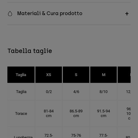
Materiali & Cura prodotto
Tabella taglie
Taglia
XS
S
M
L
Taglia
0/2
4/6
8/10
12/14
96.5-
81-84
86.5-89
91.5-94
Torace
101.5
cm
cm
cm
cm
72.5-
75-76
77.5-
Lunghezza
80 cm