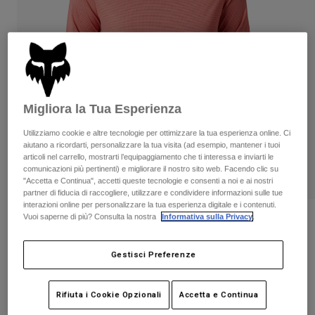
Pantaloni & Pantaloncini
Protezioni
Pantaloni
Camicie
Pantaloni
Maschere
Vedi tutto
Guanti
Calze
Pantaloncini
Vedi tutto
Giacche
Giacche
Donna
Migliora la Tua Esperienza
Protezioni
T-shirt
Guanti
Utilizziamo cookie e altre tecnologie per ottimizzare la tua esperienza online. Ci
Moto
aiutano a ricordarti, personalizzare la tua visita (ad esempio, mantener i tuoi
Maschere
Felpe
articoli nel carrello, mostrarti l’equipaggiamento che ti interessa e inviarti le
Protezioni
Caschi
comunicazioni più pertinenti) e migliorare il nostro sito web. Facendo clic su
Giacche
"Accetta e Continua", accetti queste tecnologie e consenti a noi e ai nostri
Calze
Maglie​
partner di fiducia di raccogliere, utilizzare e condividere informazioni sulle tue
Pantaloni & Pantaloncini
Maschere
interazioni online per personalizzare la tua esperienza digitale e i contenuti.
Pantaloni
Vuoi saperne di più? Consulta la nostra
Informativa sulla Privacy
.
Borse e accessori
Maglia Maniche Corte Flexair Ascent
Camicie
Stivali
Donna
Calze
Vedi tutto
Parti di ricambio
Gestisci Preferenze
Protezioni
Prodotto n.
31103
Accessori
Guanti
Rifiuta i Cookie Opzionali
Accetta e Continua
Price reduced from
to
€ 59.99
€ 30.00
Bambini
50% OFF
Maschere
Parti di ricambio