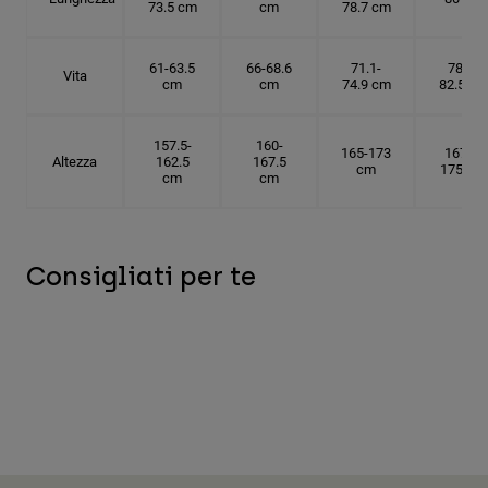
73.5 cm
cm
78.7 cm
61-63.5
66-68.6
71.1-
78.7-
Vita
cm
cm
74.9 cm
82.5 cm
157.5-
160-
165-173
167.5-
Altezza
162.5
167.5
cm
175 cm
cm
cm
Consigliati per te