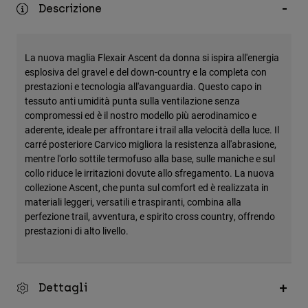
Descrizione
Accessori
Tutti gli accessori
La nuova maglia Flexair Ascent da donna si ispira all'energia
Borse e zaini
esplosiva del gravel e del down-country e la completa con
Cappelli e Berretti
prestazioni e tecnologia all'avanguardia. Questo capo in
tessuto anti umidità punta sulla ventilazione senza
Vedi tutto
compromessi ed è il nostro modello più aerodinamico e
aderente, ideale per affrontare i trail alla velocità della luce. Il
carré posteriore Carvico migliora la resistenza all'abrasione,
mentre l'orlo sottile termofuso alla base, sulle maniche e sul
collo riduce le irritazioni dovute allo sfregamento. La nuova
collezione Ascent, che punta sul comfort ed è realizzata in
materiali leggeri, versatili e traspiranti, combina alla
perfezione trail, avventura, e spirito cross country, offrendo
prestazioni di alto livello.
Dettagli