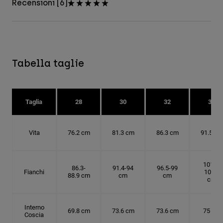
Recensioni [6]
Tabella taglie
Taglia
28
30
32
34
Vita
76.2 cm
81.3 cm
86.3 cm
91.5 cm
101.6-
86.3-
91.4-94
96.5-99
Fianchi
104.1
88.9 cm
cm
cm
cm
Interno
69.8 cm
73.6 cm
73.6 cm
75 cm
Coscia