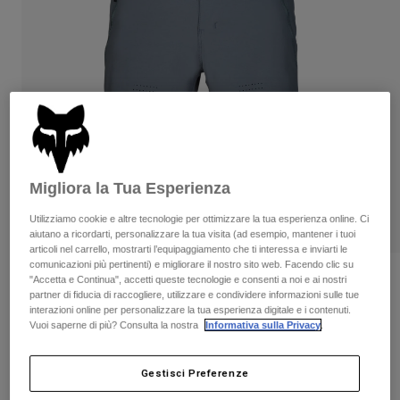
Pantaloni & Pantaloncini
Protezioni
Pantaloni
Camicie
Pantaloni
Maschere
Vedi tutto
Guanti
Calze
Pantaloncini
Vedi tutto
Giacche
Giacche
Donna
Protezioni
T-shirt
Guanti
Moto
Migliora la Tua Esperienza
Maschere
Felpe
Protezioni
Caschi
Utilizziamo cookie e altre tecnologie per ottimizzare la tua esperienza online. Ci
Giacche
aiutano a ricordarti, personalizzare la tua visita (ad esempio, mantener i tuoi
Calze
Maglie​
articoli nel carrello, mostrarti l’equipaggiamento che ti interessa e inviarti le
Pantaloni & Pantaloncini
Maschere
comunicazioni più pertinenti) e migliorare il nostro sito web. Facendo clic su
Pantaloni
Borse e accessori
Camicie
Recensioni
"Accetta e Continua", accetti queste tecnologie e consenti a noi e ai nostri
partner di fiducia di raccogliere, utilizzare e condividere informazioni sulle tue
Stivali
Calze
Vedi tutto
interazioni online per personalizzare la tua esperienza digitale e i contenuti.
Pantaloncini con fodera Flexair
Parti di ricambio
Protezioni
Vuoi saperne di più? Consulta la nostra
Informativa sulla Privacy
.
Accessori
Guanti
Prodotto n.
33758
Gestisci Preferenze
Bambini
Maschere
Parti di ricambio
Price reduced from
to
€ 139.99
€ 76.99
45% OFF