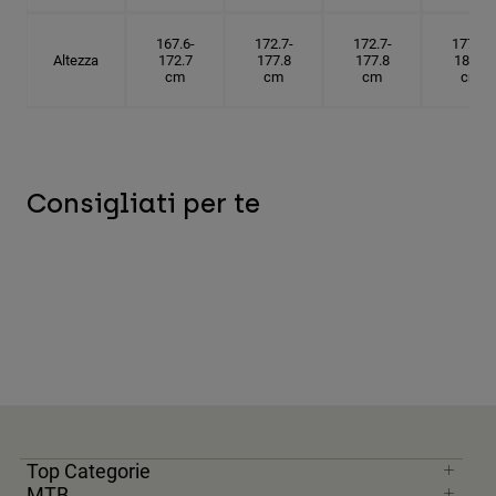
167.6-
172.7-
172.7-
177.8-
Altezza
172.7
177.8
177.8
182.9
cm
cm
cm
cm
Consigliati per te
Top Categorie
MTB