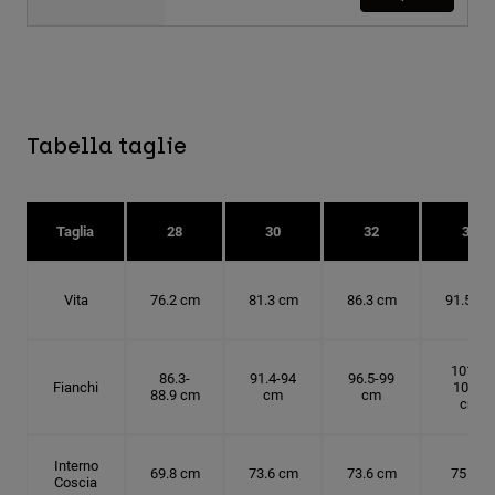
Tabella taglie
Taglia
28
30
32
34
Vita
76.2 cm
81.3 cm
86.3 cm
91.5 cm
101.6-
86.3-
91.4-94
96.5-99
Fianchi
104.1
88.9 cm
cm
cm
cm
Interno
69.8 cm
73.6 cm
73.6 cm
75 cm
Coscia