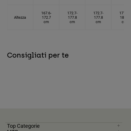
167.6-
172.7-
172.7-
177.8-
Altezza
172.7
177.8
177.8
182.9
cm
cm
cm
cm
Consigliati per te
Top Categorie