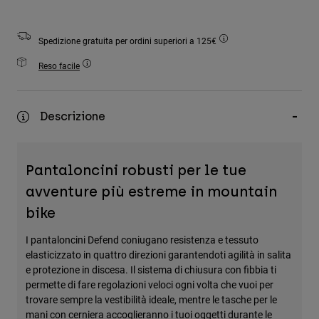
Accessori
Spedizione gratuita per ordini superiori a 125€
Tutti gli accessori
Borse e zaini
Reso facile
Cappelli e Berretti
Vedi tutto
Descrizione
Pantaloncini robusti per le tue
avventure più estreme in mountain
bike
I pantaloncini Defend coniugano resistenza e tessuto
elasticizzato in quattro direzioni garantendoti agilità in salita
e protezione in discesa. Il sistema di chiusura con fibbia ti
permette di fare regolazioni veloci ogni volta che vuoi per
trovare sempre la vestibilità ideale, mentre le tasche per le
mani con cerniera accoglieranno i tuoi oggetti durante le