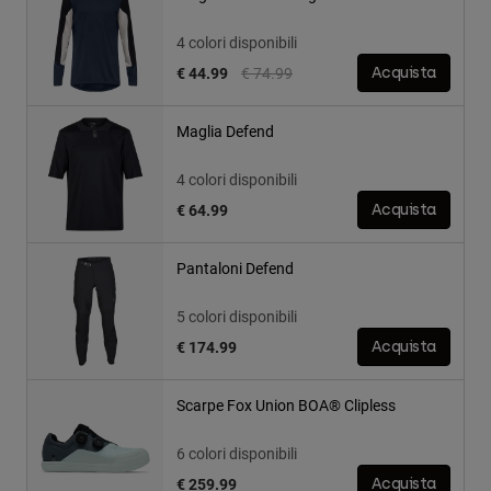
4 colori disponibili
Price reduced from
to
€ 44.99
€ 74.99
Acquista
Maglia Defend
4 colori disponibili
€ 64.99
Acquista
Pantaloni Defend
5 colori disponibili
€ 174.99
Acquista
Scarpe Fox Union BOA® Clipless
6 colori disponibili
€ 259.99
Acquista