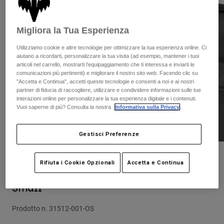
Pantaloni & Pantaloncini
Protezioni
Pantaloni
Camicie
Pantaloni
Maschere
Migliora la Tua Esperienza
Vedi tutto
Guanti
Calze
Pantaloncini
Utilizziamo cookie e altre tecnologie per ottimizzare la tua esperienza online. Ci
aiutano a ricordarti, personalizzare la tua visita (ad esempio, mantener i tuoi
Vedi tutto
Giacche
articoli nel carrello, mostrarti l’equipaggiamento che ti interessa e inviarti le
Giacche
Donna
comunicazioni più pertinenti) e migliorare il nostro sito web. Facendo clic su
"Accetta e Continua", accetti queste tecnologie e consenti a noi e ai nostri
Protezioni
partner di fiducia di raccogliere, utilizzare e condividere informazioni sulle tue
T-shirt
Guanti
Moto
interazioni online per personalizzare la tua esperienza digitale e i contenuti.
Vuoi saperne di più? Consulta la nostra
Informativa sulla Privacy
.
Maschere
Felpe
Protezioni
Caschi
Giacche
Calze
Gestisci Preferenze
Maglie​
Pantaloni & Pantaloncini
Maschere
Pantaloni
Borse e accessori
Camicie
Recensioni
Rifiuta i Cookie Opzionali
Accetta e Continua
Stivali
Calze
Vedi tutto
Protezione della sponda posteriore -
Parti di ricambio
Protezioni
Small
Accessori
Guanti
Prodotto n.
31512-001-OS
Bambini
Maschere
Parti di ricambio