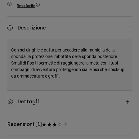
Accessori
Reso facile
Tutti gli accessori
Descrizione
Borse e zaini
Cappelli e Berretti
Vedi tutto
Con sei cinghie e patta per accedere alla maniglia della
sponda, la protezione imbottita della sponda posteriore
Small di Fox ti permette di raggiungere la meta con i tuoi
compagni di avventura proteggendo sia le bici che il pick-up
da ammaccature e graffi.
Dettagli
Recensioni [1]