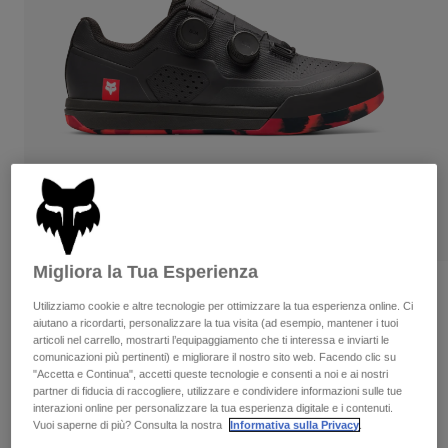
Pantaloni & Pantaloncini
Protezioni
Pantaloni
Camicie
Pantaloni
Maschere
Vedi tutto
Guanti
Calze
Pantaloncini
Vedi tutto
Giacche
Giacche
Donna
Protezioni
T-shirt
Guanti
Moto
Maschere
Felpe
Protezioni
Caschi
Giacche
Calze
Migliora la Tua Esperienza
Maglie​
Pantaloni & Pantaloncini
Maschere
Recensioni
Pantaloni
Utilizziamo cookie e altre tecnologie per ottimizzare la tua esperienza online. Ci
Borse e accessori
Camicie
aiutano a ricordarti, personalizzare la tua visita (ad esempio, mantener i tuoi
Scarpe Fox Union BOA® Syndicate
Stivali
Calze
articoli nel carrello, mostrarti l’equipaggiamento che ti interessa e inviarti le
Vedi tutto
comunicazioni più pertinenti) e migliorare il nostro sito web. Facendo clic su
Parti di ricambio
Protezioni
Prodotto n.
33076
"Accetta e Continua", accetti queste tecnologie e consenti a noi e ai nostri
Accessori
partner di fiducia di raccogliere, utilizzare e condividere informazioni sulle tue
Guanti
interazioni online per personalizzare la tua esperienza digitale e i contenuti.
Price reduced from
to
€ 259.99
€ 181.99
30% OFF
Bambini
Maschere
Vuoi saperne di più? Consulta la nostra
Informativa sulla Privacy
.
Parti di ricambio