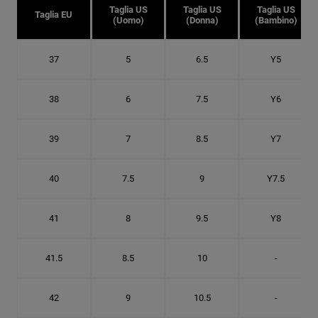
Taglia US
Taglia US
Taglia US
Taglia EU
(Uomo)
(Donna)
(Bambino)
37
5
6.5
Y5
38
6
7.5
Y6
39
7
8.5
Y7
40
7.5
9
Y7.5
41
8
9.5
Y8
41.5
8.5
10
-
42
9
10.5
-