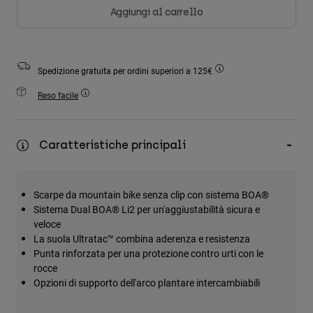
Accessori
Aggiungi al carrello
Tutti gli accessori
Borse e zaini
Spedizione gratuita per ordini superiori a 125€
Cappelli e Berretti
Reso facile
Vedi tutto
Caratteristiche principali
Scarpe da mountain bike senza clip con sistema BOA®
Sistema Dual BOA® Li2 per un'aggiustabilità sicura e
veloce
La suola Ultratac™ combina aderenza e resistenza
Punta rinforzata per una protezione contro urti con le
rocce
Opzioni di supporto dell'arco plantare intercambiabili