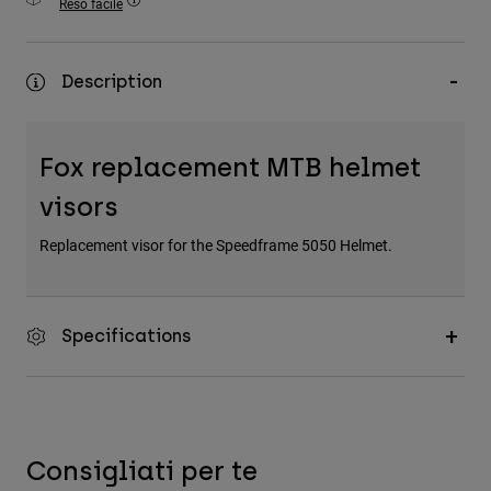
Reso facile
Accessori
Tutti gli accessori
Description
Borse e zaini
Cappelli e Berretti
Fox replacement MTB helmet
Vedi tutto
visors
Replacement visor for the Speedframe 5050 Helmet.
Specifications
Consigliati per te