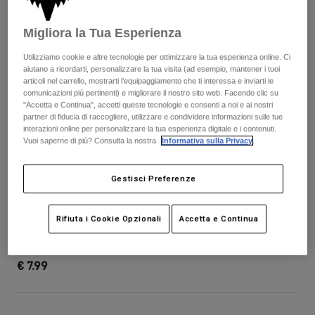
Pantaloni & Pantaloncini
Protezioni
Pantaloni
Camicie
Migliora la Tua Esperienza
Pantaloni
Maschere
Vedi tutto
Guanti
Utilizziamo cookie e altre tecnologie per ottimizzare la tua esperienza online. Ci
Calze
Pantaloncini
aiutano a ricordarti, personalizzare la tua visita (ad esempio, mantener i tuoi
Vedi tutto
articoli nel carrello, mostrarti l’equipaggiamento che ti interessa e inviarti le
Giacche
comunicazioni più pertinenti) e migliorare il nostro sito web. Facendo clic su
Giacche
Donna
"Accetta e Continua", accetti queste tecnologie e consenti a noi e ai nostri
partner di fiducia di raccogliere, utilizzare e condividere informazioni sulle tue
Protezioni
interazioni online per personalizzare la tua esperienza digitale e i contenuti.
T-shirt
Guanti
Moto
Vuoi saperne di più? Consulta la nostra
Informativa sulla Privacy
.
Maschere
Felpe
Protezioni
Caschi
Giacche
Gestisci Preferenze
Calze
Maglie​
Pantaloni & Pantaloncini
Maschere
Speedframe 5050 Helmet Visor
Pantaloni
Rifiuta i Cookie Opzionali
Accetta e Continua
Borse e accessori
Camicie
Stivali
Calze
Prodotto n.
36622
Vedi tutto
Parti di ricambio
Protezioni
€ 7.99
Accessori
Guanti
Bambini
Maschere
Parti di ricambio