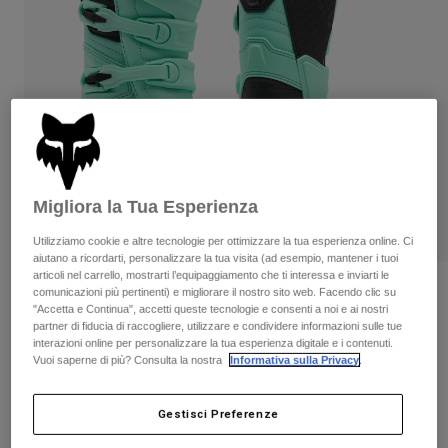
Pantaloni & Pantaloncini
Protezioni
Pantaloni
Camicie
Pantaloni
Maschere
Vedi tutto
Guanti
Calze
Pantaloncini
Vedi tutto
Giacche
Giacche
Donna
Protezioni
T-shirt
Guanti
Moto
Migliora la Tua Esperienza
Maschere
Felpe
Protezioni
Caschi
Utilizziamo cookie e altre tecnologie per ottimizzare la tua esperienza online. Ci
Giacche
aiutano a ricordarti, personalizzare la tua visita (ad esempio, mantener i tuoi
Calze
Maglie​
articoli nel carrello, mostrarti l’equipaggiamento che ti interessa e inviarti le
Pantaloni & Pantaloncini
Maschere
Recensioni
comunicazioni più pertinenti) e migliorare il nostro sito web. Facendo clic su
Pantaloni
"Accetta e Continua", accetti queste tecnologie e consenti a noi e ai nostri
Borse e accessori
Camicie
partner di fiducia di raccogliere, utilizzare e condividere informazioni sulle tue
Stivali da ragazzo Comp
Stivali
Calze
interazioni online per personalizzare la tua esperienza digitale e i contenuti.
Vedi tutto
Parti di ricambio
Vuoi saperne di più? Consulta la nostra
Informativa sulla Privacy
.
Protezioni
Prodotto n.
36364
Accessori
Guanti
Gestisci Preferenze
Price reduced from
to
€ 269.99
€ 161.99
40% OFF
Bambini
Maschere
Parti di ricambio