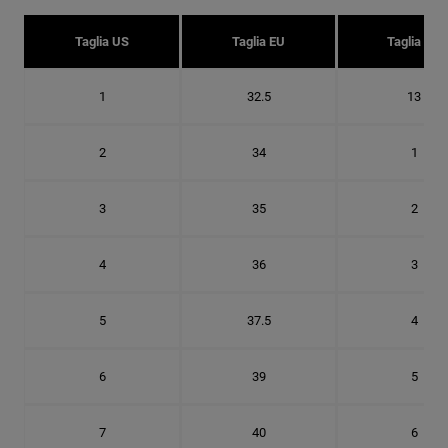
Taglia US
Taglia EU
Taglia UK
1
32.5
13
2
34
1
3
35
2
4
36
3
5
37.5
4
6
39
5
7
40
6