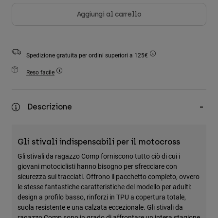
Accessori
Aggiungi al carrello
Tutti gli accessori
Borse e zaini
Spedizione gratuita per ordini superiori a 125€
Cappelli e Berretti
Reso facile
Vedi tutto
Descrizione
Gli stivali indispensabili per il motocross
Gli stivali da ragazzo Comp forniscono tutto ciò di cui i
giovani motociclisti hanno bisogno per sfrecciare con
sicurezza sui tracciati. Offrono il pacchetto completo, ovvero
le stesse fantastiche caratteristiche del modello per adulti:
design a profilo basso, rinforzi in TPU a copertura totale,
suola resistente e una calzata eccezionale. Gli stivali da
ragazzo Comp sono in grado di affrontare un intera stagione