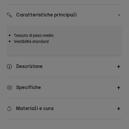
Accessori
Caratteristiche principali
Tutti gli accessori
Borse e zaini
Tessuto di peso medio
Cappelli e Berretti
Vestibilità standard
Vedi tutto
Descrizione
Specifiche
Materiali e cura