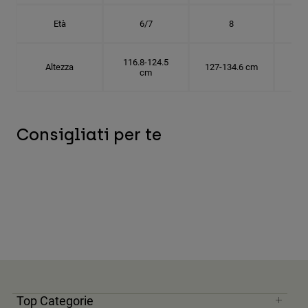
Età
6/7
8
116.8-124.5
Altezza
127-134.6 cm
137
cm
Consigliati per te
Top Categorie