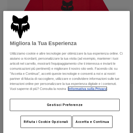
Pantaloni & Pantaloncini
Protezioni
Pantaloni
Camicie
Pantaloni
Maschere
Vedi tutto
Guanti
Calze
Pantaloncini
Vedi tutto
Giacche
Giacche
Donna
Migliora la Tua Esperienza
Protezioni
Utilizziamo cookie e altre tecnologie per ottimizzare la tua esperienza online. Ci
T-shirt
Guanti
Moto
aiutano a ricordarti, personalizzare la tua visita (ad esempio, mantener i tuoi
articoli nel carrello, mostrarti l’equipaggiamento che ti interessa e inviarti le
Maschere
Felpe
comunicazioni più pertinenti) e migliorare il nostro sito web. Facendo clic su
Protezioni
Caschi
"Accetta e Continua", accetti queste tecnologie e consenti a noi e ai nostri
Giacche
Calze
partner di fiducia di raccogliere, utilizzare e condividere informazioni sulle tue
Maglie​
Pantaloni & Pantaloncini
interazioni online per personalizzare la tua esperienza digitale e i contenuti.
Maschere
Vuoi saperne di più? Consulta la nostra
Informativa sulla Privacy
.
Pantaloni
Borse e accessori
T-shirt da ragazzo Fox Head
Camicie
Stivali
Calze
Vedi tutto
Gestisci Preferenze
Prodotto n.
39614
Parti di ricambio
Protezioni
Accessori
Guanti
€ 24.99
Rifiuta i Cookie Opzionali
Accetta e Continua
Bambini
Maschere
Parti di ricambio