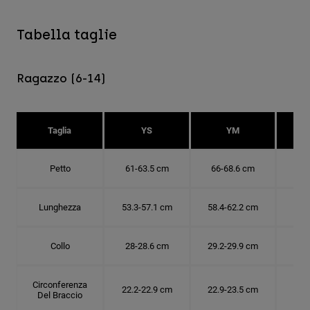
Tabella taglie
Ragazzo (6-14)
Taglia
YS
YM
Petto
61-63.5 cm
66-68.6 cm
71-
Lunghezza
53.3-57.1 cm
58.4-62.2 cm
63.
Collo
28-28.6 cm
29.2-29.9 cm
30.
Circonferenza
22.2-22.9 cm
22.9-23.5 cm
24.
Del Braccio