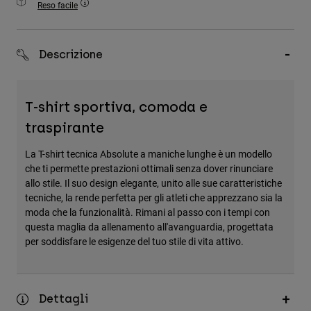
Reso facile
Accessori
Tutti gli accessori
Descrizione
Borse e zaini
Cappelli e Berretti
T-shirt sportiva, comoda e
Vedi tutto
traspirante
La T-shirt tecnica Absolute a maniche lunghe è un modello
che ti permette prestazioni ottimali senza dover rinunciare
allo stile. Il suo design elegante, unito alle sue caratteristiche
tecniche, la rende perfetta per gli atleti che apprezzano sia la
moda che la funzionalità. Rimani al passo con i tempi con
questa maglia da allenamento all'avanguardia, progettata
per soddisfare le esigenze del tuo stile di vita attivo.
Dettagli