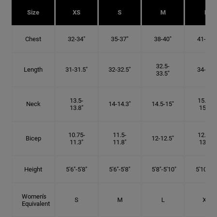
Size
XS
S
M
L
Chest
32-34"
35-37"
38-40"
41-43"
32.5-
Length
31-31.5"
32-32.5"
34-35"
33.5"
13.5-
15.25-
Neck
14-14.3"
14.5-15"
13.8"
15.5"
10.75-
11.5-
12.75-
Bicep
12-12.5"
11.3"
11.8"
13.3"
Height
5'6"-5'8"
5'6"-5'8"
5'8"-5'10"
5'10"- 6'
Women's
S
M
L
XL
Equivalent