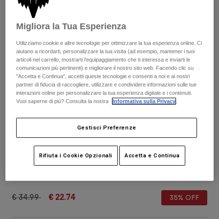
Pantaloni & Pantaloncini
Protezioni
Pantaloni
Camicie
Pantaloni
Migliora la Tua Esperienza
Maschere
Vedi tutto
Guanti
Calze
Utilizziamo cookie e altre tecnologie per ottimizzare la tua esperienza online. Ci
Pantaloncini
aiutano a ricordarti, personalizzare la tua visita (ad esempio, mantener i tuoi
Vedi tutto
Giacche
articoli nel carrello, mostrarti l’equipaggiamento che ti interessa e inviarti le
comunicazioni più pertinenti) e migliorare il nostro sito web. Facendo clic su
Giacche
Donna
"Accetta e Continua", accetti queste tecnologie e consenti a noi e ai nostri
Protezioni
partner di fiducia di raccogliere, utilizzare e condividere informazioni sulle tue
T-shirt
Guanti
interazioni online per personalizzare la tua esperienza digitale e i contenuti.
Moto
Vuoi saperne di più? Consulta la nostra
Informativa sulla Privacy
.
Maschere
Felpe
Protezioni
Caschi
Giacche
Gestisci Preferenze
Calze
Maglie​
Pantaloni & Pantaloncini
Maschere
Pantaloni
Borse e accessori
Calze da donna 180 Collect
Camicie
Rifiuta i Cookie Opzionali
Accetta e Continua
Stivali
Calze
Vedi tutto
Prodotto n.
36370-242-OS
Parti di ricambio
Protezioni
Accessori
Guanti
Price reduced from
to
€ 34.99
€ 22.74
35% OFF
Bambini
Maschere
Parti di ricambio