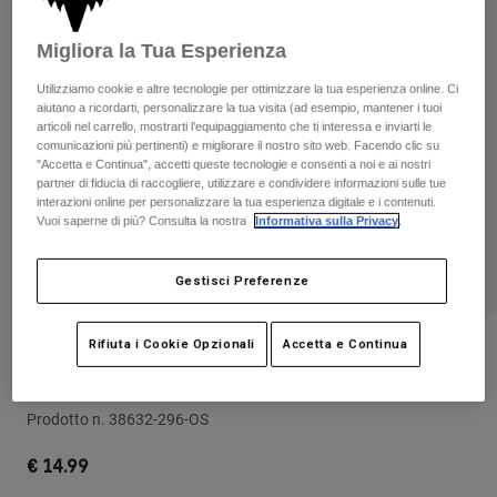
Pantaloni & Pantaloncini
Protezioni
Pantaloni
Camicie
Migliora la Tua Esperienza
Pantaloni
Maschere
Vedi tutto
Guanti
Utilizziamo cookie e altre tecnologie per ottimizzare la tua esperienza online. Ci
Calze
Pantaloncini
aiutano a ricordarti, personalizzare la tua visita (ad esempio, mantener i tuoi
Vedi tutto
articoli nel carrello, mostrarti l’equipaggiamento che ti interessa e inviarti le
Giacche
comunicazioni più pertinenti) e migliorare il nostro sito web. Facendo clic su
Giacche
Donna
"Accetta e Continua", accetti queste tecnologie e consenti a noi e ai nostri
partner di fiducia di raccogliere, utilizzare e condividere informazioni sulle tue
Protezioni
interazioni online per personalizzare la tua esperienza digitale e i contenuti.
T-shirt
Guanti
Moto
Vuoi saperne di più? Consulta la nostra
Informativa sulla Privacy
.
Maschere
Felpe
Protezioni
Caschi
Giacche
Gestisci Preferenze
Calze
Maglie​
Pantaloni & Pantaloncini
Maschere
Pantaloni
Rifiuta i Cookie Opzionali
Accetta e Continua
Borse e accessori
Borraccia per bici Podium Worldwide
Camicie
Stivali
da 620 ml
Calze
Vedi tutto
Parti di ricambio
Protezioni
Prodotto n.
38632-296-OS
Accessori
Guanti
€ 14.99
Bambini
Maschere
Parti di ricambio