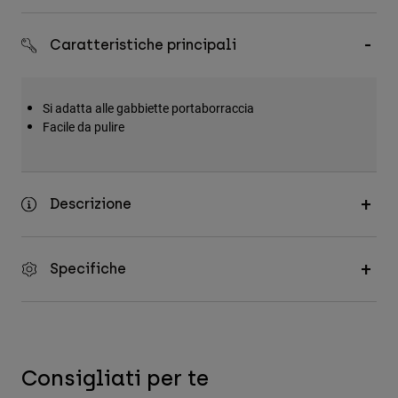
Accessori
Caratteristiche principali
Tutti gli accessori
Borse e zaini
Si adatta alle gabbiette portaborraccia
Cappelli e Berretti
Facile da pulire
Vedi tutto
Descrizione
Specifiche
Consigliati per te