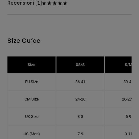
Recensioni [1]
Size Guide
Size
XS/S
S/M
EU Size
36-41
39-42
CM Size
24-26
26-27.8
UK Size
3-8
5-9
US (Men)
7-9
9-11