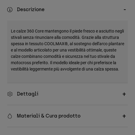
Accessori
Descrizione
Tutti gli accessori
Borse e zaini
Le calze 360 Core mantengono il piede fresco e asciutto negli
Cappelli e Berretti
stivali senza rinunciare alla comodità. Grazie alla struttura
spessa in tessuto COOLMAX®, al sostegno dell'arco plantare
Vedi tutto
e al modello articolato per una vestibilità ottimale, queste
calze combinano comodità e sicurezza nel tuo stivale da
motocross preferito. Il modello ideale per chi preferisce la
vestibilità leggermente più avvolgente di una calza spessa.
Dettagli
Materiali & Cura prodotto