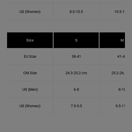
US (Women)
8.5-10.5
10.5-12.5
Size
S
M
EU Size
38-41
41-43
CM Size
24.3-25.2 cm
25.2-26.8 c
US (Men)
6-8
8-10
US (Women)
7.5-9.5
9.5-11.5