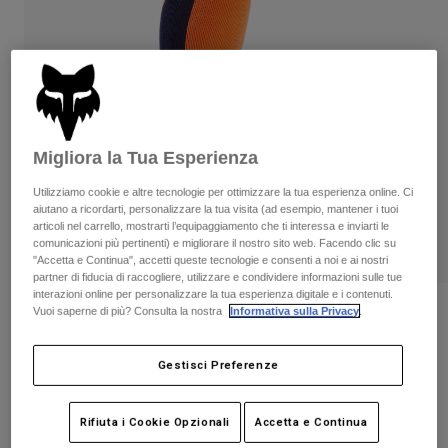
Pantaloni & Pantaloncini
Protezioni
Pantaloni
Camicie
Pantaloni
Maschere
Vedi tutto
Guanti
Calze
Pantaloncini
Vedi tutto
Giacche
Giacche
Donna
Migliora la Tua Esperienza
Protezioni
T-shirt
Guanti
Moto
Utilizziamo cookie e altre tecnologie per ottimizzare la tua esperienza online. Ci
aiutano a ricordarti, personalizzare la tua visita (ad esempio, mantener i tuoi
Maschere
Felpe
articoli nel carrello, mostrarti l’equipaggiamento che ti interessa e inviarti le
Protezioni
Caschi
comunicazioni più pertinenti) e migliorare il nostro sito web. Facendo clic su
Giacche
"Accetta e Continua", accetti queste tecnologie e consenti a noi e ai nostri
Calze
Maglie​
partner di fiducia di raccogliere, utilizzare e condividere informazioni sulle tue
Pantaloni & Pantaloncini
Maschere
interazioni online per personalizzare la tua esperienza digitale e i contenuti.
Pantaloni
Borse e accessori
Vuoi saperne di più? Consulta la nostra
Informativa sulla Privacy
.
Camicie
Recensioni
Stivali
Calze
Vedi tutto
Calze 360 Core
Parti di ricambio
Protezioni
Gestisci Preferenze
Accessori
Guanti
Prodotto n.
31336
Rifiuta i Cookie Opzionali
Accetta e Continua
Bambini
Maschere
Parti di ricambio
Price reduced from
to
€ 29.99
€ 19.49
35% OFF