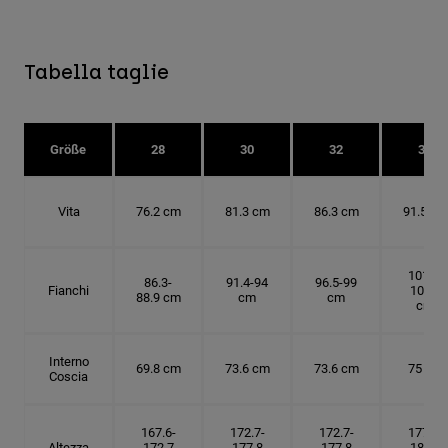
Tabella taglie
Größe
28
30
32
34
Vita
76.2 cm
81.3 cm
86.3 cm
91.5 cm
101.6-
86.3-
91.4-94
96.5-99
Fianchi
104.1
88.9 cm
cm
cm
cm
Interno
69.8 cm
73.6 cm
73.6 cm
75 cm
Coscia
167.6-
172.7-
172.7-
177.8-
Altezza
172.7
177.8
177.8
182.9