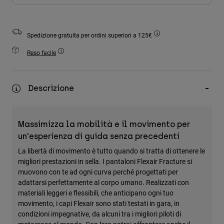
Accessori
Tutti gli accessori
Spedizione gratuita per ordini superiori a 125€
Borse e zaini
Reso facile
Cappelli e Berretti
Vedi tutto
Descrizione
Massimizza la mobilità e il movimento per
un'esperienza di guida senza precedenti
La libertà di movimento è tutto quando si tratta di ottenere le
migliori prestazioni in sella. I pantaloni Flexair Fracture si
muovono con te ad ogni curva perché progettati per
adattarsi perfettamente al corpo umano. Realizzati con
materiali leggeri e flessibili, che anticipano ogni tuo
movimento, i capi Flexair sono stati testati in gara, in
condizioni impegnative, da alcuni tra i migliori piloti di