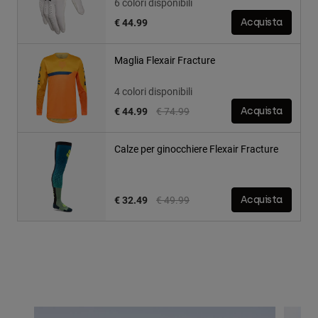
6 colori disponibili
€ 44.99
Acquista
Maglia Flexair Fracture
4 colori disponibili
Price reduced from
to
€ 44.99
€ 74.99
Acquista
Calze per ginocchiere Flexair Fracture
Price reduced from
to
€ 32.49
€ 49.99
Acquista