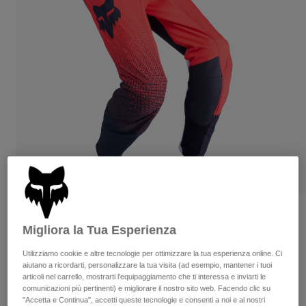
Pantaloni & Pantaloncini
Protezioni
Pantaloni
Camicie
Pantaloni
Maschere
Vedi tutto
Guanti
Calze
Pantaloncini
Vedi tutto
Giacche
Giacche
Donna
Protezioni
T-shirt
Guanti
Moto
Maschere
Felpe
Protezioni
Caschi
Giacche
Calze
Maglie​
Pantaloni & Pantaloncini
Maschere
Pantaloni
Borse e accessori
Camicie
Recensioni
Stivali
Calze
Migliora la Tua Esperienza
Vedi tutto
Pantaloni Flexair Fracture
Parti di ricambio
Protezioni
Utilizziamo cookie e altre tecnologie per ottimizzare la tua esperienza online. Ci
Accessori
aiutano a ricordarti, personalizzare la tua visita (ad esempio, mantener i tuoi
Guanti
Prodotto n.
36341-110-28
articoli nel carrello, mostrarti l’equipaggiamento che ti interessa e inviarti le
Bambini
comunicazioni più pertinenti) e migliorare il nostro sito web. Facendo clic su
Maschere
Parti di ricambio
Price reduced from
to
"Accetta e Continua", accetti queste tecnologie e consenti a noi e ai nostri
€ 209.99
€ 146.99
30% OFF