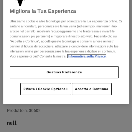
Pantaloni & Pantaloncini
Protezioni
Pantaloni
Camicie
Migliora la Tua Esperienza
Pantaloni
Maschere
Vedi tutto
Guanti
Utilizziamo cookie e altre tecnologie per ottimizzare la tua esperienza online. Ci
Calze
aiutano a ricordarti, personalizzare la tua visita (ad esempio, mantener i tuoi
Pantaloncini
articoli nel carrello, mostrarti l’equipaggiamento che ti interessa e inviarti le
Vedi tutto
Giacche
comunicazioni più pertinenti) e migliorare il nostro sito web. Facendo clic su
Giacche
"Accetta e Continua", accetti queste tecnologie e consenti a noi e ai nostri
Donna
partner di fiducia di raccogliere, utilizzare e condividere informazioni sulle tue
Protezioni
interazioni online per personalizzare la tua esperienza digitale e i contenuti.
T-shirt
Guanti
Vuoi saperne di più? Consulta la nostra
Informativa sulla Privacy
.
Moto
Maschere
Felpe
Protezioni
Caschi
Gestisci Preferenze
Giacche
Calze
Maglie​
Pantaloni & Pantaloncini
Maschere
Recensioni
Pantaloni
Rifiuta i Cookie Opzionali
Accetta e Continua
Borse e accessori
Camicie
Gomitiere Launch
Stivali
Calze
Vedi tutto
Parti di ricambio
Protezioni
Prodotto n.
30602
Accessori
Guanti
null
Bambini
Maschere
Parti di ricambio