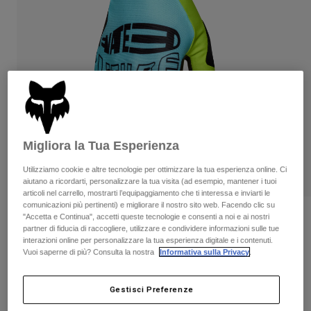
Pantaloni & Pantaloncini
Protezioni
Pantaloni
Camicie
Pantaloni
Maschere
Vedi tutto
Guanti
Calze
Pantaloncini
Vedi tutto
Giacche
Giacche
Donna
Protezioni
T-shirt
Guanti
Moto
Migliora la Tua Esperienza
Maschere
Felpe
Protezioni
Caschi
Utilizziamo cookie e altre tecnologie per ottimizzare la tua esperienza online. Ci
Giacche
aiutano a ricordarti, personalizzare la tua visita (ad esempio, mantener i tuoi
Calze
Maglie​
articoli nel carrello, mostrarti l’equipaggiamento che ti interessa e inviarti le
Pantaloni & Pantaloncini
Maschere
comunicazioni più pertinenti) e migliorare il nostro sito web. Facendo clic su
Pantaloni
Borse e accessori
"Accetta e Continua", accetti queste tecnologie e consenti a noi e ai nostri
Camicie
Recensioni
partner di fiducia di raccogliere, utilizzare e condividere informazioni sulle tue
Stivali
Calze
Vedi tutto
interazioni online per personalizzare la tua esperienza digitale e i contenuti.
Guanti Flexair Elevated
Parti di ricambio
Protezioni
Vuoi saperne di più? Consulta la nostra
Informativa sulla Privacy
.
Accessori
Guanti
Prodotto n.
33602-116-S
Gestisci Preferenze
Bambini
Maschere
Parti di ricambio
Price reduced from
to
€ 39.99
€ 23.99
40% OFF