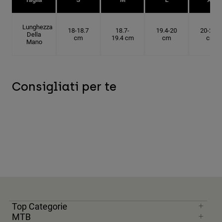
Lunghezza
18-18.7
18.7-
19.4-20
20-20.6
Della
cm
19.4 cm
cm
cm
Mano
Consigliati per te
Top Categorie
MTB