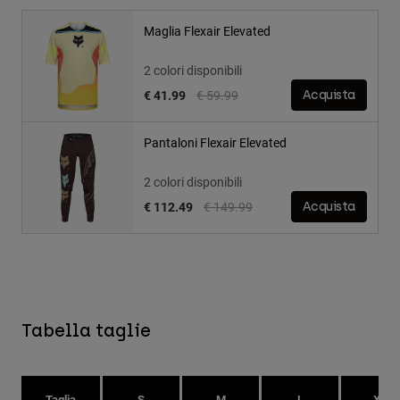
Maglia Flexair Elevated
2 colori disponibili
Price reduced from
to
€ 41.99
€ 59.99
Acquista
Pantaloni Flexair Elevated
2 colori disponibili
Price reduced from
to
€ 112.49
€ 149.99
Acquista
Tabella taglie
Taglia
S
M
L
XL