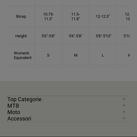
10.75-
11.5-
12.75-
Bicep
12-12.5"
11.3"
11.8"
13.3"
Height
5'6"-5'8"
5'6"-5'8"
5'8"-5'10"
5'10"- 6'
Women's
S
M
L
XL
Equivalent
Top Categorie
MTB
Moto
Accessori