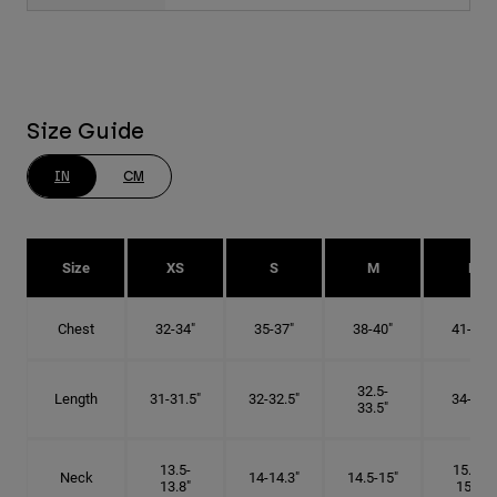
Size Guide
IN
CM
Size
XS
S
M
L
Chest
32-34"
35-37"
38-40"
41-43"
32.5-
Length
31-31.5"
32-32.5"
34-35"
33.5"
13.5-
15.25-
Neck
14-14.3"
14.5-15"
13.8"
15.5"