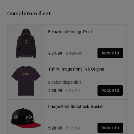
Completare il set
Felpa in pile Image Print
Price reduced from
to
€ 77.99
€ 129.99
Acquista
T-shirt Image Print 195 Original
2 colori disponibili
Price reduced from
to
€ 20.99
€ 34.99
Acquista
Image Print Snapback Trucker
Price reduced from
to
€ 20.99
€ 34.99
Acquista