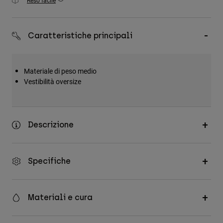
Reso facile
Accessori
Tutti gli accessori
Caratteristiche principali
Borse e zaini
Cappelli e Berretti
Materiale di peso medio
Vedi tutto
Vestibilità oversize
Descrizione
Specifiche
Materiali e cura