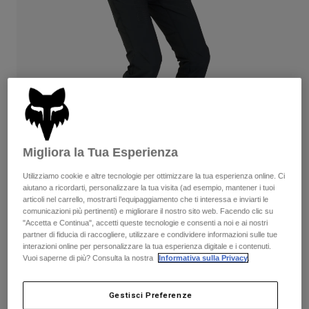
Pantaloni & Pantaloncini
Protezioni
Pantaloni
Camicie
Pantaloni
Maschere
Vedi tutto
Guanti
Calze
Pantaloncini
Vedi tutto
Giacche
Giacche
Donna
Protezioni
T-shirt
Guanti
Moto
Maschere
Migliora la Tua Esperienza
Felpe
Protezioni
Caschi
Giacche
Utilizziamo cookie e altre tecnologie per ottimizzare la tua esperienza online. Ci
Calze
Maglie​
aiutano a ricordarti, personalizzare la tua visita (ad esempio, mantener i tuoi
Pantaloni & Pantaloncini
Maschere
articoli nel carrello, mostrarti l’equipaggiamento che ti interessa e inviarti le
Recensioni
Pantaloni
comunicazioni più pertinenti) e migliorare il nostro sito web. Facendo clic su
Borse e accessori
Camicie
"Accetta e Continua", accetti queste tecnologie e consenti a noi e ai nostri
Pantaloni Flexair
Stivali
Calze
partner di fiducia di raccogliere, utilizzare e condividere informazioni sulle tue
Vedi tutto
interazioni online per personalizzare la tua esperienza digitale e i contenuti.
Parti di ricambio
Protezioni
Prodotto n.
33704-001-36
Vuoi saperne di più? Consulta la nostra
Informativa sulla Privacy
.
Accessori
Guanti
Price reduced from
to
€ 139.99
€ 97.99
30% OFF
Bambini
Maschere
Gestisci Preferenze
Parti di ricambio