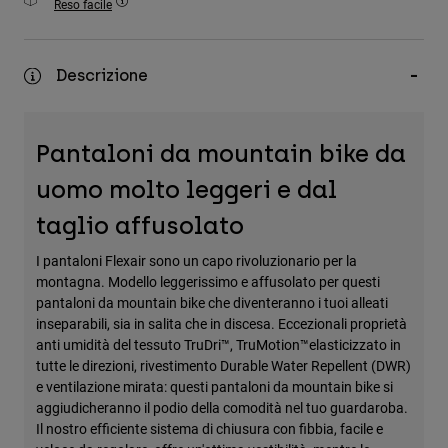
Reso facile
Accessori
Tutti gli accessori
Descrizione
Borse e zaini
Cappelli e Berretti
Pantaloni da mountain bike da
Vedi tutto
uomo molto leggeri e dal
taglio affusolato
I pantaloni Flexair sono un capo rivoluzionario per la
montagna. Modello leggerissimo e affusolato per questi
pantaloni da mountain bike che diventeranno i tuoi alleati
inseparabili, sia in salita che in discesa. Eccezionali proprietà
anti umidità del tessuto TruDri™, TruMotion™elasticizzato in
tutte le direzioni, rivestimento Durable Water Repellent (DWR)
e ventilazione mirata: questi pantaloni da mountain bike si
aggiudicheranno il podio della comodità nel tuo guardaroba.
Il nostro efficiente sistema di chiusura con fibbia, facile e