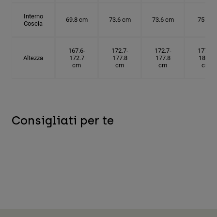
Interno
69.8 cm
73.6 cm
73.6 cm
75 cm
Coscia
167.6-
172.7-
172.7-
177.8-
Altezza
172.7
177.8
177.8
182.9
cm
cm
cm
cm
Consigliati per te