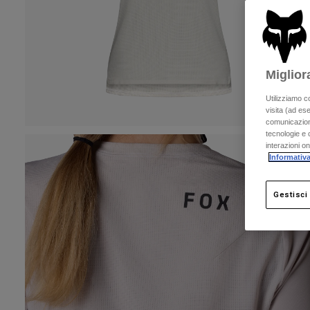
Miglior
Utilizziamo c
visita (ad ese
comunicazioni
tecnologie e c
interazioni o
Informativa
Gestisci