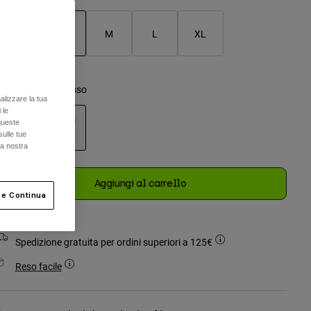
XS
S
M
L
XL
selezionato
olore -
Bianco gesso
alizzare la tua
 le
queste
sulle tue
la nostra
selezionato
Aggiungi al carrello
 e Continua
Spedizione gratuita per ordini superiori a 125€
Reso facile