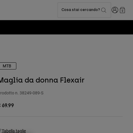
Accedi
Cosa stai cercando?
0
MTB
Maglia da donna Flexair
rodotto n.
38249-089-S
 69.99
Tabella taglie