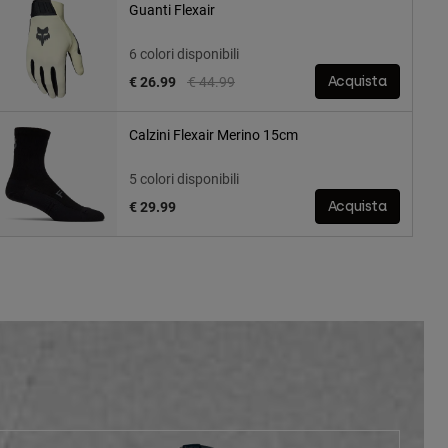
Guanti Flexair
6 colori disponibili
Price reduced from
to
€ 26.99
€ 44.99
Acquista
Calzini Flexair Merino 15cm
5 colori disponibili
€ 29.99
Acquista