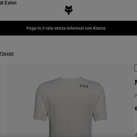
di Estivi
Paga in 3 rate senza interessi con Klarna
Flexair
P
€