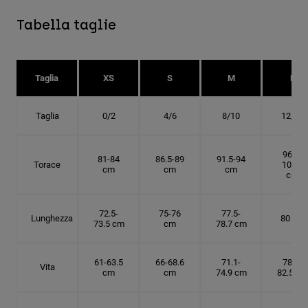
Tabella taglie
Taglia
XS
S
M
L
Taglia
0/2
4/6
8/10
12/14
96.5-
81-84
86.5-89
91.5-94
Torace
101.5
cm
cm
cm
cm
72.5-
75-76
77.5-
Lunghezza
80 cm
73.5 cm
cm
78.7 cm
61-63.5
66-68.6
71.1-
78.7-
Vita
cm
cm
74.9 cm
82.5 cm