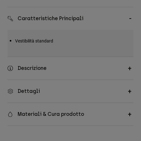
Accessori
Caratteristiche Principali
Tutti gli accessori
Borse e zaini
Cappelli e Berretti
Vestibilità standard
Vedi tutto
Descrizione
Dettagli
Materiali & Cura prodotto