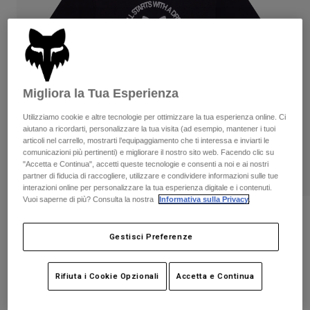
Pantaloni & Pantaloncini
Protezioni
Pantaloni
Camicie
Pantaloni
Maschere
Vedi tutto
Guanti
Calze
Pantaloncini
Vedi tutto
Giacche
Migliora la Tua Esperienza
Giacche
Donna
Protezioni
Utilizziamo cookie e altre tecnologie per ottimizzare la tua esperienza online. Ci
aiutano a ricordarti, personalizzare la tua visita (ad esempio, mantener i tuoi
T-shirt
Guanti
Moto
articoli nel carrello, mostrarti l’equipaggiamento che ti interessa e inviarti le
Maschere
Felpe
comunicazioni più pertinenti) e migliorare il nostro sito web. Facendo clic su
Protezioni
Caschi
"Accetta e Continua", accetti queste tecnologie e consenti a noi e ai nostri
Giacche
partner di fiducia di raccogliere, utilizzare e condividere informazioni sulle tue
Calze
Maglie​
interazioni online per personalizzare la tua esperienza digitale e i contenuti.
Pantaloni & Pantaloncini
Maschere
Vuoi saperne di più? Consulta la nostra
Informativa sulla Privacy
.
Pantaloni
Borse e accessori
T-Shirt da donna Vision
Camicie
Stivali
Calze
Gestisci Preferenze
Vedi tutto
Prodotto n.
38313-001-S
Parti di ricambio
Protezioni
Accessori
Guanti
Rifiuta i Cookie Opzionali
Accetta e Continua
Price reduced from
to
€ 34.99
€ 19.24
45% OFF
Bambini
Maschere
Parti di ricambio