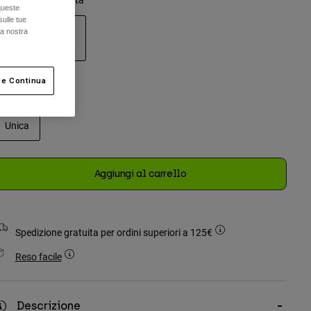
queste
sulle tue
la nostra
selezionato
 e Continua
Taglia
Unica
selezionato
Aggiungi al carrello
Spedizione gratuita per ordini superiori a 125€
Reso facile
Descrizione