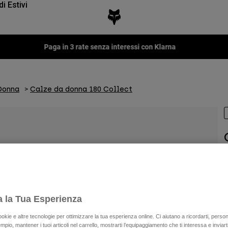
di Estivi
Paga in 3 rate senza interessi con Klarna
Donna
Calze da donna 180 Collect
P
P
a la Tua Esperienza
ookie e altre tecnologie per ottimizzare la tua esperienza online. Ci aiutano a ricordarti, person
mpio, mantener i tuoi articoli nel carrello, mostrarti l’equipaggiamento che ti interessa e inviarti
C