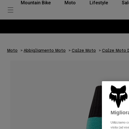
Mountain Bike
Moto
Lifestyle
Sal
Moto
Abbigliamento Moto
Calze Moto
Calze Moto 
Miglior
Utilizziamo c
visita (ad ese