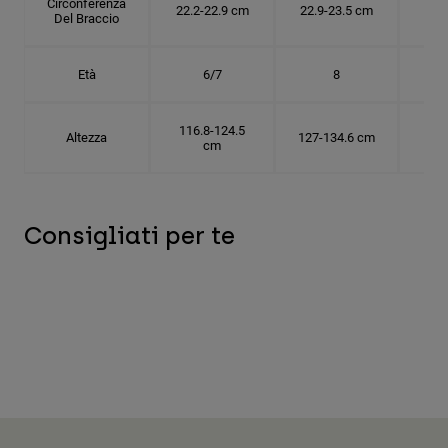
Circonferenza
22.2-22.9 cm
22.9-23.5 cm
24.
Del Braccio
Età
6/7
8
116.8-124.5
Altezza
127-134.6 cm
137
cm
Consigliati per te