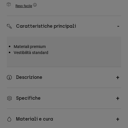
Accessori
Reso facile
Tutti gli accessori
Caratteristiche principali
Borse e zaini
Cappelli e Berretti
Vedi tutto
Materiali premium
Vestibilità standard
Descrizione
Specifiche
Materiali e cura