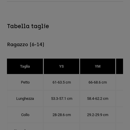
Tabella taglie
Ragazzo (6-14)
Taglia
YS
YM
Petto
61-63.5 cm
66-68.6 cm
71-
Lunghezza
53.3-57.1 cm
58.4-62.2 cm
63.
Collo
28-28.6 cm
29.2-29.9 cm
30.