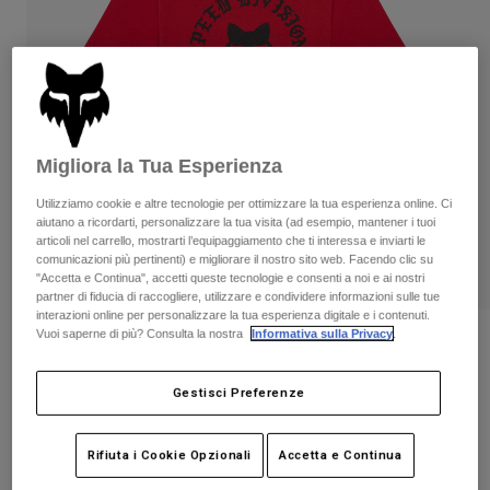
Pantaloni & Pantaloncini
Protezioni
Pantaloni
Camicie
Pantaloni
Maschere
Vedi tutto
Guanti
Calze
Pantaloncini
Vedi tutto
Giacche
Giacche
Donna
Migliora la Tua Esperienza
Protezioni
Utilizziamo cookie e altre tecnologie per ottimizzare la tua esperienza online. Ci
T-shirt
Guanti
Moto
aiutano a ricordarti, personalizzare la tua visita (ad esempio, mantener i tuoi
Maschere
Felpe
articoli nel carrello, mostrarti l’equipaggiamento che ti interessa e inviarti le
Protezioni
comunicazioni più pertinenti) e migliorare il nostro sito web. Facendo clic su
Caschi
Giacche
"Accetta e Continua", accetti queste tecnologie e consenti a noi e ai nostri
Calze
Maglie​
partner di fiducia di raccogliere, utilizzare e condividere informazioni sulle tue
Pantaloni & Pantaloncini
Maschere
interazioni online per personalizzare la tua esperienza digitale e i contenuti.
Pantaloni
Vuoi saperne di più? Consulta la nostra
Informativa sulla Privacy
.
Borse e accessori
T-shirt da ragazzo Badge
Camicie
Stivali
Calze
Vedi tutto
Prodotto n.
38448-581-YL
Gestisci Preferenze
Parti di ricambio
Protezioni
Accessori
Guanti
Price reduced from
to
€ 24.99
€ 14.99
40% OFF
Rifiuta i Cookie Opzionali
Accetta e Continua
Bambini
Maschere
Parti di ricambio