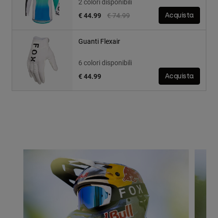
2 colori disponibili
Price reduced from
to
€ 44.99
€ 74.99
Acquista
Guanti Flexair
6 colori disponibili
€ 44.99
Acquista