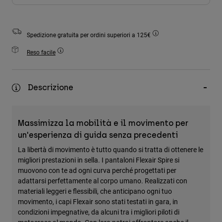
Accessori
Tutti gli accessori
Spedizione gratuita per ordini superiori a 125€
Borse e zaini
Reso facile
Cappelli e Berretti
Vedi tutto
Descrizione
Massimizza la mobilità e il movimento per
un'esperienza di guida senza precedenti
La libertà di movimento è tutto quando si tratta di ottenere le
migliori prestazioni in sella. I pantaloni Flexair Spire si
muovono con te ad ogni curva perché progettati per
adattarsi perfettamente al corpo umano. Realizzati con
materiali leggeri e flessibili, che anticipano ogni tuo
movimento, i capi Flexair sono stati testati in gara, in
condizioni impegnative, da alcuni tra i migliori piloti di