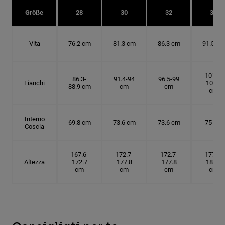
Größe
28
30
32
34
Vita
76.2 cm
81.3 cm
86.3 cm
91.5 cm
101.6-
86.3-
91.4-94
96.5-99
Fianchi
104.1
88.9 cm
cm
cm
cm
Interno
69.8 cm
73.6 cm
73.6 cm
75 cm
Coscia
167.6-
172.7-
172.7-
177.8-
Altezza
172.7
177.8
177.8
182.9
cm
cm
cm
cm