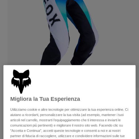
Pantaloni & Pantaloncini
Protezioni
Pantaloni
Camicie
Pantaloni
Maschere
Vedi tutto
Guanti
Calze
Pantaloncini
Vedi tutto
Giacche
Giacche
Donna
Protezioni
T-shirt
Guanti
Moto
Maschere
Felpe
Protezioni
Caschi
Giacche
Calze
Maglie​
Pantaloni & Pantaloncini
Maschere
Pantaloni
Borse e accessori
Camicie
Recensioni
Migliora la Tua Esperienza
Stivali
Calze
Vedi tutto
Pantaloni Flexair Spire
Utilizziamo cookie e altre tecnologie per ottimizzare la tua esperienza online. Ci
Parti di ricambio
Protezioni
aiutano a ricordarti, personalizzare la tua visita (ad esempio, mantener i tuoi
Accessori
articoli nel carrello, mostrarti l’equipaggiamento che ti interessa e inviarti le
Guanti
Prodotto n.
36342-246-28
comunicazioni più pertinenti) e migliorare il nostro sito web. Facendo clic su
"Accetta e Continua", accetti queste tecnologie e consenti a noi e ai nostri
Bambini
Maschere
Parti di ricambio
partner di fiducia di raccogliere, utilizzare e condividere informazioni sulle tue
Price reduced from
to
€ 209.99
€ 125.99
40% OFF