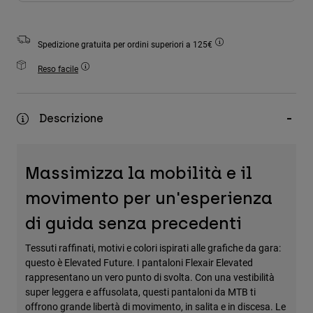
Accessori
Tutti gli accessori
Spedizione gratuita per ordini superiori a 125€
Borse e zaini
Reso facile
Cappelli e Berretti
Vedi tutto
Descrizione
Massimizza la mobilità e il
movimento per un'esperienza
di guida senza precedenti
Tessuti raffinati, motivi e colori ispirati alle grafiche da gara:
questo è Elevated Future. I pantaloni Flexair Elevated
rappresentano un vero punto di svolta. Con una vestibilità
super leggera e affusolata, questi pantaloni da MTB ti
offrono grande libertà di movimento, in salita e in discesa. Le