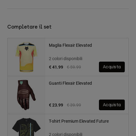
Completare il set
Maglia Flexair Elevated
2 colori disponibili
Price reduced from
to
€ 41.99
€ 59.99
Acquista
Guanti Flexair Elevated
Price reduced from
to
€ 23.99
€ 39.99
Acquista
T-shirt Premium Elevated Future
2 colori disponibili