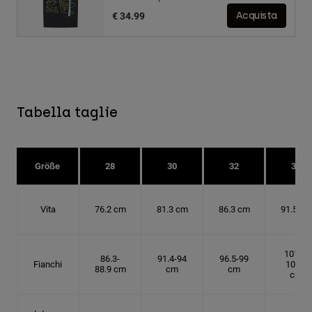
€ 34.99
Acquista
Tabella taglie
Größe
28
30
32
34
Vita
76.2 cm
81.3 cm
86.3 cm
91.5 cm
101.6-
86.3-
91.4-94
96.5-99
Fianchi
104.1
88.9 cm
cm
cm
cm